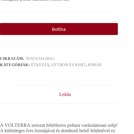
Boltba
CIKKSZÁM:
59AC63442B42
KATEGÓRIÁK:
ÉTKEZÉS
,
OTTHON ÉS KERT
,
POHÁR
Leírás
A VOLTERRA sorozat fehérboros pohara varázslatosan szép!
A különleges íves formájával és domború belső felületével ez