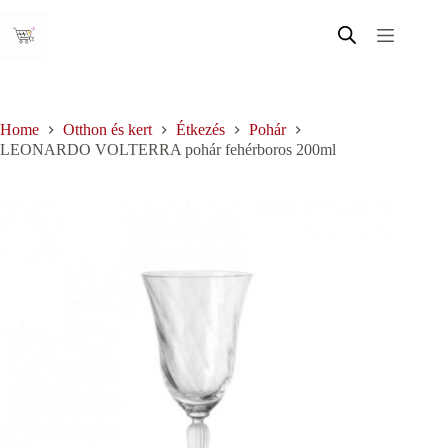
Skip
to
content
Home
Otthon és kert
Étkezés
Pohár
LEONARDO VOLTERRA pohár fehérboros 200ml