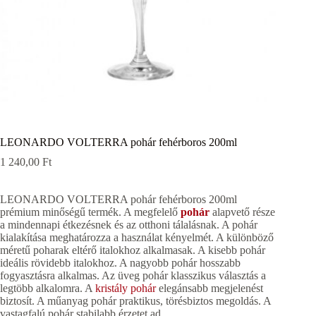
LEONARDO VOLTERRA pohár fehérboros 200ml
1 240,00
Ft
LEONARDO VOLTERRA pohár fehérboros 200ml
prémium minőségű termék. A megfelelő
pohár
alapvető része
a mindennapi étkezésnek és az otthoni tálalásnak. A pohár
kialakítása meghatározza a használat kényelmét. A különböző
méretű poharak eltérő italokhoz alkalmasak. A kisebb pohár
ideális rövidebb italokhoz. A nagyobb pohár hosszabb
fogyasztásra alkalmas. Az üveg pohár klasszikus választás a
legtöbb alkalomra. A
kristály pohár
elegánsabb megjelenést
biztosít. A műanyag pohár praktikus, törésbiztos megoldás. A
vastagfalú pohár stabilabb érzetet ad.