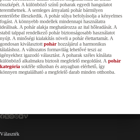
összképét. A különböző színű poharak egyedi hangulatot
teremthetnek. A semleges árnyalatú pohár bármilyen
enteriőrbe illeszkedik. A pohár súlya befolyásolja a kényelmes
fogást. A könnyebb modellek mindennapi használatra
ideálisak. A pohár alakja meghatározza az ital hőleadását. A
stabil talppal rendelkező pohár biztonságosabb használatot
nyújt. A minőségi kialakítás növeli a pohár élettartamát. A
gondosan kiválasztott
pohár
hozzájárul a harmonikus
tálaláshoz. A változatos formavilág lehetővé teszi az
igényekhez igazodó választást. A poharak széles kínálata
különböző alkalmakra biztosít megfelelő megoldást. A
pohár
kategória
sokféle stílusban és anyagban elérhető, így
könnyen megtalálható a megfelelő darab minden otthonba.
Választék