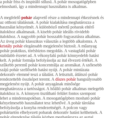
a pohár friss és inspiráló stílusú. A pohár mosogatógépben
elmosható, így a mindennapi használatra is alkalmas.
A megfelelő
pohár
alapvető része a mindennapi étkezésnek és
az otthoni tálalásnak. A pohár kialakítása meghatározza a
használat kényelmét. A különböző méretű poharak eltérő
italokhoz alkalmasak. A kisebb pohár ideális rövidebb
italokhoz. A nagyobb pohár hosszabb fogyasztásra alkalmas.
Az üveg pohár klasszikus választás a legtöbb alkalomra. A
kristály pohár
elegánsabb megjelenést biztosít. A műanyag
pohár praktikus, törésbiztos megoldás. A vastagfalú pohár
stabilabb érzetet ad. A vékonyfalú pohár könnyedebb hatást
kelt. A pohár formája befolyásolja az ital élvezeti értékét. A
szűkebb peremű pohár koncentrálja az aromákat. A szélesebb
szájú pohár szellősebb hatást nyújt. A pohár mintázata
dekoratív elemmé teszi a tálalást. A letisztult, átlátszó pohár
rendezettebb összképet teremt. A
díszes pohár
hangsúlyosabb
megjelenést nyújt. A pohár anyagának minősége
meghatározza a tartósságot. A hőálló pohár alkalmas melegebb
italokhoz is. A könnyen tisztítható felület fontos szempont
lehet a mindennapokban. A mosogatógépben mosható pohár
kényelmesebb használatot tesz lehetővé. A pohár tárolása
befolyásolja a konyha rendezettségét. A polcon vagy
pohártartón elhelyezett poharak dekoratív hatást kelthetnek. A
pohár elrendezése tálalás közben meghatározza az asztal