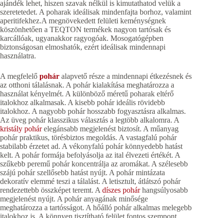
ajándék lehet, hiszen szavak nélkül is kimutathatod velük a
szeretetedet. A poharak ideálisak mindenfajta borhoz, valamint
aperitifekhez.A megnövekedett felületi keménységnek
köszönhetően a TEQTON termékek nagyon tartósak és
karcállóak, ugyanakkor ragyogóak. Mosogatógépben
biztonságosan elmoshatók, ezért ideálisak mindennapi
használatra.
A megfelelő
pohár
alapvető része a mindennapi étkezésnek és
az otthoni tálalásnak. A pohár kialakítása meghatározza a
használat kényelmét. A különböző méretű poharak eltérő
italokhoz alkalmasak. A kisebb pohár ideális rövidebb
italokhoz. A nagyobb pohár hosszabb fogyasztásra alkalmas.
Az üveg pohár klasszikus választás a legtöbb alkalomra. A
kristály pohár
elegánsabb megjelenést biztosít. A műanyag
pohár praktikus, törésbiztos megoldás. A vastagfalú pohár
stabilabb érzetet ad. A vékonyfalú pohár könnyedebb hatást
kelt. A pohár formája befolyásolja az ital élvezeti értékét. A
szűkebb peremű pohár koncentrálja az aromákat. A szélesebb
szájú pohár szellősebb hatást nyújt. A pohár mintázata
dekoratív elemmé teszi a tálalást. A letisztult, átlátszó pohár
rendezettebb összképet teremt. A
díszes pohár
hangsúlyosabb
megjelenést nyújt. A pohár anyagának minősége
meghatározza a tartósságot. A hőálló pohár alkalmas melegebb
italokhoz is. A könnyen tisztítható felület fontos szempont