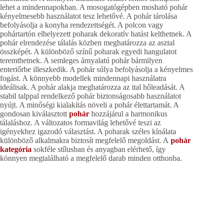
lehet a mindennapokban. A mosogatógépben mosható pohár
kényelmesebb használatot tesz lehetővé. A pohár tárolása
befolyásolja a konyha rendezettségét. A polcon vagy
pohártartón elhelyezett poharak dekoratív hatást kelthetnek. A
pohár elrendezése tálalás közben meghatározza az asztal
összképét. A különböző színű poharak egyedi hangulatot
teremthetnek. A semleges árnyalatú pohár bármilyen
enteriőrbe illeszkedik. A pohár súlya befolyásolja a kényelmes
fogást. A könnyebb modellek mindennapi használatra
ideálisak. A pohár alakja meghatározza az ital hőleadását. A
stabil talppal rendelkező pohár biztonságosabb használatot
nyújt. A minőségi kialakítás növeli a pohár élettartamát. A
gondosan kiválasztott
pohár
hozzájárul a harmonikus
tálaláshoz. A változatos formavilág lehetővé teszi az
igényekhez igazodó választást. A poharak széles kínálata
különböző alkalmakra biztosít megfelelő megoldást. A
pohár
kategória
sokféle stílusban és anyagban elérhető, így
könnyen megtalálható a megfelelő darab minden otthonba.