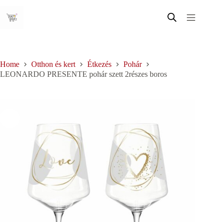
Skip
to
content
Home
Otthon és kert
Étkezés
Pohár
LEONARDO PRESENTE pohár szett 2részes boros