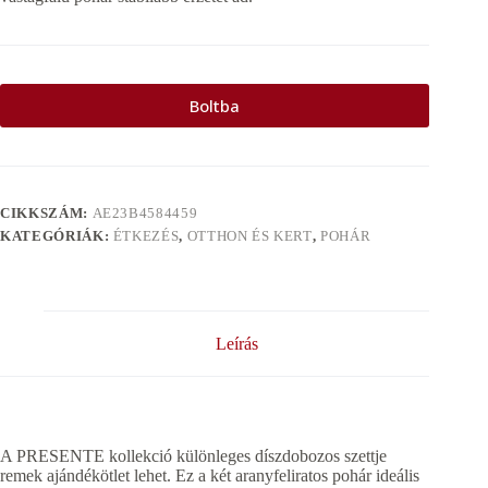
Boltba
CIKKSZÁM:
AE23B4584459
KATEGÓRIÁK:
ÉTKEZÉS
,
OTTHON ÉS KERT
,
POHÁR
Leírás
A PRESENTE kollekció különleges díszdobozos szettje
remek ajándékötlet lehet. Ez a két aranyfeliratos pohár ideális