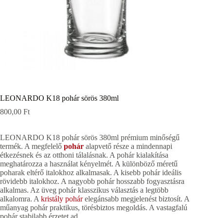
LEONARDO K18 pohár sörös 380ml
800,00
Ft
LEONARDO K18 pohár sörös 380ml prémium minőségű
termék. A megfelelő
pohár
alapvető része a mindennapi
étkezésnek és az otthoni tálalásnak. A pohár kialakítása
meghatározza a használat kényelmét. A különböző méretű
poharak eltérő italokhoz alkalmasak. A kisebb pohár ideális
rövidebb italokhoz. A nagyobb pohár hosszabb fogyasztásra
alkalmas. Az üveg pohár klasszikus választás a legtöbb
alkalomra. A
kristály pohár
elegánsabb megjelenést biztosít. A
műanyag pohár praktikus, törésbiztos megoldás. A vastagfalú
pohár stabilabb érzetet ad.