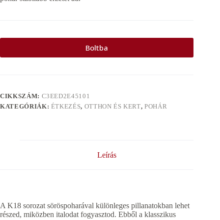
Boltba
CIKKSZÁM:
C3EED2E45101
KATEGÓRIÁK:
ÉTKEZÉS
,
OTTHON ÉS KERT
,
POHÁR
Leírás
A K18 sorozat söröspoharával különleges pillanatokban lehet
részed, miközben italodat fogyasztod. Ebből a klasszikus