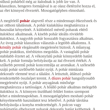
stílusú pohárból még az italodnak is jobb íze van. A
klasszikus, hengeres formájával is az olasz életérzést hozza el,
az élet könnyed élvezetét. Mosogatógépben elmosható.
A megfelelő
pohár
alapvető része a mindennapi étkezésnek és
az otthoni tálalásnak. A pohár kialakítása meghatározza a
használat kényelmét. A különböző méretű poharak eltérő
italokhoz alkalmasak. A kisebb pohár ideális rövidebb
italokhoz. A nagyobb pohár hosszabb fogyasztásra alkalmas.
Az üveg pohár klasszikus választás a legtöbb alkalomra. A
kristály pohár
elegánsabb megjelenést biztosít. A műanyag
pohár praktikus, törésbiztos megoldás. A vastagfalú pohár
stabilabb érzetet ad. A vékonyfalú pohár könnyedebb hatást
kelt. A pohár formája befolyásolja az ital élvezeti értékét. A
szűkebb peremű pohár koncentrálja az aromákat. A szélesebb
szájú pohár szellősebb hatást nyújt. A pohár mintázata
dekoratív elemmé teszi a tálalást. A letisztult, átlátszó pohár
rendezettebb összképet teremt. A
díszes pohár
hangsúlyosabb
megjelenést nyújt. A pohár anyagának minősége
meghatározza a tartósságot. A hőálló pohár alkalmas melegebb
italokhoz is. A könnyen tisztítható felület fontos szempont
lehet a mindennapokban. A mosogatógépben mosható pohár
kényelmesebb használatot tesz lehetővé. A pohár tárolása
befolyásolja a konyha rendezettségét. A polcon vagy
pohártartón elhelyezett poharak dekoratív hatást kelthetnek. A