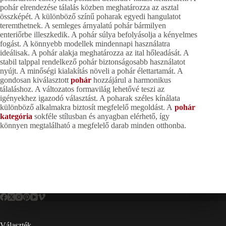
pohár elrendezése tálalás közben meghatározza az asztal
összképét. A különböző színű poharak egyedi hangulatot
teremthetnek. A semleges árnyalatú pohár bármilyen
enteriőrbe illeszkedik. A pohár súlya befolyásolja a kényelmes
fogást. A könnyebb modellek mindennapi használatra
ideálisak. A pohár alakja meghatározza az ital hőleadását. A
stabil talppal rendelkező pohár biztonságosabb használatot
nyújt. A minőségi kialakítás növeli a pohár élettartamát. A
gondosan kiválasztott
pohár
hozzájárul a harmonikus
tálaláshoz. A változatos formavilág lehetővé teszi az
igényekhez igazodó választást. A poharak széles kínálata
különböző alkalmakra biztosít megfelelő megoldást. A
pohár
kategória
sokféle stílusban és anyagban elérhető, így
könnyen megtalálható a megfelelő darab minden otthonba.
Választék