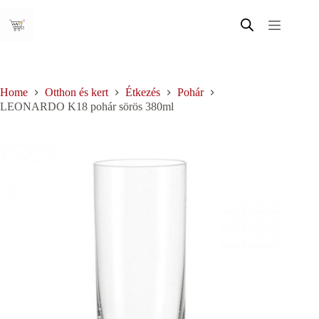
Skip
to
content
Home
Otthon és kert
Étkezés
Pohár
LEONARDO K18 pohár sörös 380ml