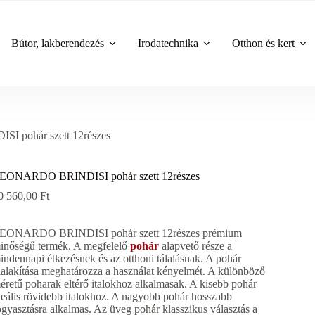
Bútor, lakberendezés
Irodatechnika
Otthon és kert
 pohár szett 12részes
EONARDO BRINDISI pohár szett 12részes
0 560,00
Ft
EONARDO BRINDISI pohár szett 12részes prémium
inőségű termék. A megfelelő
pohár
alapvető része a
indennapi étkezésnek és az otthoni tálalásnak. A pohár
ialakítása meghatározza a használat kényelmét. A különböző
éretű poharak eltérő italokhoz alkalmasak. A kisebb pohár
deális rövidebb italokhoz. A nagyobb pohár hosszabb
ogyasztásra alkalmas. Az üveg pohár klasszikus választás a