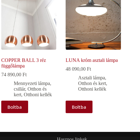
COPPER BALL 3 réz
LUNA króm asztali lámpa
függőlámpa
48 090,00
Ft
74 890,00
Ft
Asztali lámpa
,
Mennyezeti lámpa,
Otthon és kert
,
csillár
,
Otthon és
Otthoni kellék
kert
,
Otthoni kellék
Boltba
Boltba
Hasznos linkek