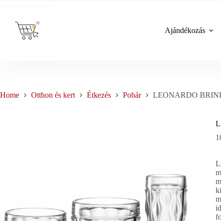
Skip
to
content
Ajándékozás
Home
Otthon és kert
Étkezés
Pohár
LEONARDO BRINDISI
L
1
L
m
m
k
m
i
f