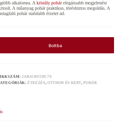
egtöbb alkalomra. A
kristály pohár
elegánsabb megjelenést
iztosít. A műanyag pohár praktikus, törésbiztos megoldás. A
astagfalú pohár stabilabb érzetet ad.
Boltba
IKKSZÁM:
2AB41BF2DC79
ATEGÓRIÁK:
ÉTKEZÉS
,
OTTHON ÉS KERT
,
POHÁR
ás