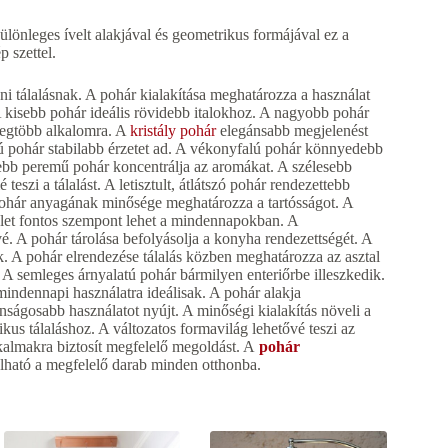
önleges ívelt alakjával és geometrikus formájával ez a
 szettel.
i tálalásnak. A pohár kialakítása meghatározza a használat
 kisebb pohár ideális rövidebb italokhoz. A nagyobb pohár
legtöbb alkalomra. A
kristály pohár
elegánsabb megjelenést
lú pohár stabilabb érzetet ad. A vékonyfalú pohár könnyedebb
zűkebb peremű pohár koncentrálja az aromákat. A szélesebb
eszi a tálalást. A letisztult, átlátszó pohár rendezettebb
ohár anyagának minősége meghatározza a tartósságot. A
lület fontos szempont lehet a mindennapokban. A
 A pohár tárolása befolyásolja a konyha rendezettségét. A
k. A pohár elrendezése tálalás közben meghatározza az asztal
A semleges árnyalatú pohár bármilyen enteriőrbe illeszkedik.
indennapi használatra ideálisak. A pohár alakja
onságosabb használatot nyújt. A minőségi kialakítás növeli a
kus tálaláshoz. A változatos formavilág lehetővé teszi az
kalmakra biztosít megfelelő megoldást. A
pohár
álható a megfelelő darab minden otthonba.