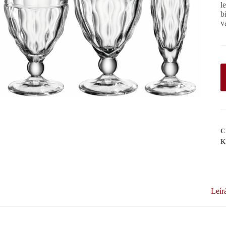
l
b
v
C
K
Leír