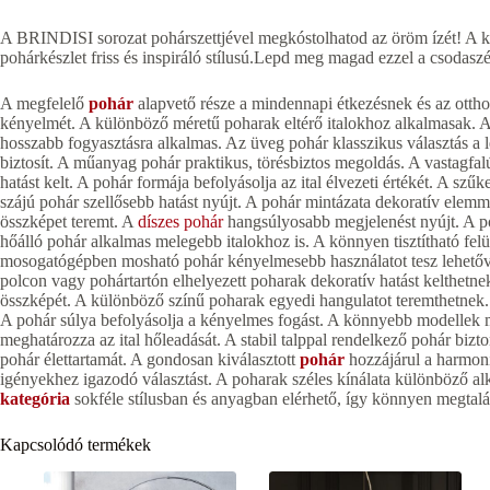
A BRINDISI sorozat pohárszettjével megkóstolhatod az öröm ízét! A kül
pohárkészlet friss és inspiráló stílusú.Lepd meg magad ezzel a csodaszép
A megfelelő
pohár
alapvető része a mindennapi étkezésnek és az otthon
kényelmét. A különböző méretű poharak eltérő italokhoz alkalmasak. A
hosszabb fogyasztásra alkalmas. Az üveg pohár klasszikus választás a 
biztosít. A műanyag pohár praktikus, törésbiztos megoldás. A vastagfa
hatást kelt. A pohár formája befolyásolja az ital élvezeti értékét. A s
szájú pohár szellősebb hatást nyújt. A pohár mintázata dekoratív elemmé t
összképet teremt. A
díszes pohár
hangsúlyosabb megjelenést nyújt. A p
hőálló pohár alkalmas melegebb italokhoz is. A könnyen tisztítható fe
mosogatógépben mosható pohár kényelmesebb használatot tesz lehetővé.
polcon vagy pohártartón elhelyezett poharak dekoratív hatást kelthetne
összképét. A különböző színű poharak egyedi hangulatot teremthetnek. 
A pohár súlya befolyásolja a kényelmes fogást. A könnyebb modellek m
meghatározza az ital hőleadását. A stabil talppal rendelkező pohár bizt
pohár élettartamát. A gondosan kiválasztott
pohár
hozzájárul a harmoni
igényekhez igazodó választást. A poharak széles kínálata különböző al
kategória
sokféle stílusban és anyagban elérhető, így könnyen megtal
Kapcsolódó termékek