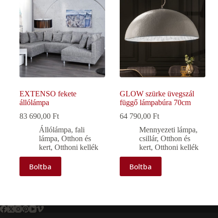
EXTENSO fekete
GLOW szürke üvegszál
állólámpa
függő lámpabúra 70cm
83 690,00
Ft
64 790,00
Ft
Állólámpa, fali
Mennyezeti lámpa,
lámpa
,
Otthon és
csillár
,
Otthon és
kert
,
Otthoni kellék
kert
,
Otthoni kellék
Boltba
Boltba