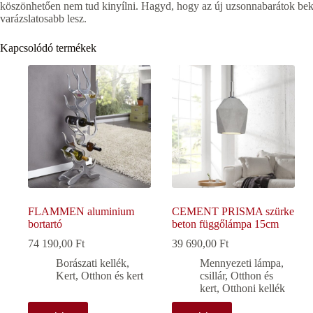
köszönhetően nem tud kinyílni. Hagyd, hogy az új uzsonnabarátok bekö
varázslatosabb lesz.
Kapcsolódó termékek
FLAMMEN aluminium
CEMENT PRISMA szürke
bortartó
beton függőlámpa 15cm
74 190,00
Ft
39 690,00
Ft
Borászati kellék
,
Mennyezeti lámpa,
Kert
,
Otthon és kert
csillár
,
Otthon és
kert
,
Otthoni kellék