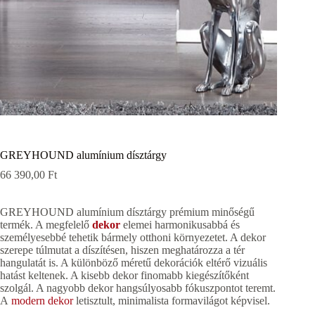
GREYHOUND alumínium dísztárgy
66 390,00
Ft
GREYHOUND alumínium dísztárgy prémium minőségű
termék. A megfelelő
dekor
elemei harmonikusabbá és
személyesebbé tehetik bármely otthoni környezetet. A dekor
szerepe túlmutat a díszítésen, hiszen meghatározza a tér
hangulatát is. A különböző méretű dekorációk eltérő vizuális
hatást keltenek. A kisebb dekor finomabb kiegészítőként
szolgál. A nagyobb dekor hangsúlyosabb fókuszpontot teremt.
A
modern dekor
letisztult, minimalista formavilágot képvisel.