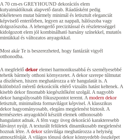
A 70 cm-es GREYHOUND dekorációs elem
kutyaimádóknak alapvető darab. Ráadásként pedig
tökéletesen mutat bármely minimál és letisztult eleganciát
képviselő enteriőrben, legyen az nappali, hálószoba vagy
dolgozószoba. A lehengerlő precizitással és részletességgel
kidolgozott elem jól kombinálható harsány színekkel, mutatós
mintákkal és változatos anyagokkal.
Most akár Te is beszerezheted, hogy fantáziát vigyél
otthonodba.
A megfelelő
dekor
elemei harmonikusabbá és személyesebbé
tehetik bármely otthoni környezetet. A dekor szerepe túlmutat
a díszítésen, hiszen meghatározza a tér hangulatát is. A
különböző méretű dekorációk eltérő vizuális hatást keltenek. A
kisebb dekor finomabb kiegészítőként szolgál. A nagyobb
dekor hangsúlyosabb fókuszpontot teremt. A
modern dekor
letisztult, minimalista formavilágot képvisel. A klasszikus
dekor hagyományosabb, elegáns megjelenést biztosít. A
természetes anyagokból készült elemek otthonosabb
hangulatot adnak. A fém vagy üveg dekoráció karakteresebb
látványt nyújt. A texturált felületek dinamikusabb megjelenést
hoznak létre. A
dekor
színvilága meghatározza a helyiség
atmoszféráját. A világos tónusú dekor könnyedebb összképet