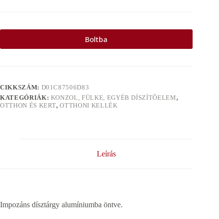
Boltba
CIKKSZÁM:
D01C87506D83
KATEGÓRIÁK:
KONZOL, FÜLKE, EGYÉB DÍSZÍTÕELEM
,
OTTHON ÉS KERT
,
OTTHONI KELLÉK
Leírás
Impozáns dísztárgy alumíniumba öntve.