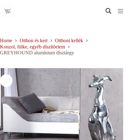
Skip
to
content
Home
Otthon és kert
Otthoni kellék
Konzol, fülke, egyéb díszítõelem
GREYHOUND alumínium dísztárgy