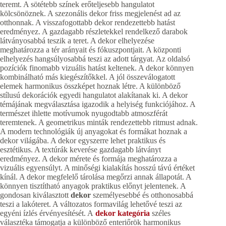
teremt. A sötétebb színek erőteljesebb hangulatot
kölcsönöznek. A szezonális dekor friss megjelenést ad az
otthonnak. A visszafogottabb dekor rendezettebb hatást
eredményez. A gazdagabb részletekkel rendelkező darabok
látványosabbá teszik a teret. A dekor elhelyezése
meghatározza a tér arányait és fókuszpontjait. A központi
elhelyezés hangsúlyosabbá teszi az adott tárgyat. Az oldalsó
pozíciók finomabb vizuális hatást keltenek. A dekor könnyen
kombinálható más kiegészítőkkel. A jól összeválogatott
elemek harmonikus összképet hoznak létre. A különböző
stílusú dekorációk egyedi hangulatot alakítanak ki. A dekor
témájának megválasztása igazodik a helyiség funkciójához. A
természet ihlette motívumok nyugodtabb atmoszférát
teremtenek. A geometrikus minták rendezettebb ritmust adnak.
A modern technológiák új anyagokat és formákat hoznak a
dekor világába. A dekor egyszerre lehet praktikus és
esztétikus. A textúrák keverése gazdagabb látványt
eredményez. A dekor mérete és formája meghatározza a
vizuális egyensúlyt. A minőségi kialakítás hosszú távú értéket
kínál. A dekor megfelelő tárolása megőrzi annak állapotát. A
könnyen tisztítható anyagok praktikus előnyt jelentenek. A
gondosan kiválasztott
dekor
személyesebbé és otthonosabbá
teszi a lakóteret. A változatos formavilág lehetővé teszi az
egyéni ízlés érvényesítését. A
dekor kategória
széles
választéka támogatja a különböző enteriőrök harmonikus