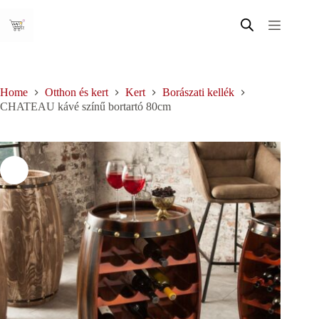
Skip
to
content
Home
Otthon és kert
Kert
Borászati kellék
CHATEAU kávé színű bortartó 80cm