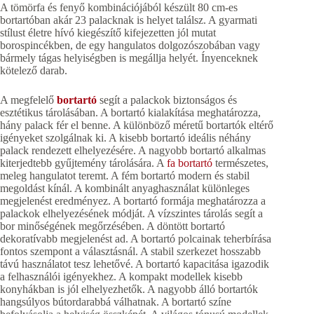
A tömörfa és fenyő kombinációjából készült 80 cm-es
bortartóban akár 23 palacknak is helyet találsz. A gyarmati
stílust életre hívó kiegészítő kifejezetten jól mutat
borospincékben, de egy hangulatos dolgozószobában vagy
bármely tágas helyiségben is megállja helyét. Ínyenceknek
kötelező darab.
A megfelelő
bortartó
segít a palackok biztonságos és
esztétikus tárolásában. A bortartó kialakítása meghatározza,
hány palack fér el benne. A különböző méretű bortartók eltérő
igényeket szolgálnak ki. A kisebb bortartó ideális néhány
palack rendezett elhelyezésére. A nagyobb bortartó alkalmas
kiterjedtebb gyűjtemény tárolására. A
fa bortartó
természetes,
meleg hangulatot teremt. A fém bortartó modern és stabil
megoldást kínál. A kombinált anyaghasználat különleges
megjelenést eredményez. A bortartó formája meghatározza a
palackok elhelyezésének módját. A vízszintes tárolás segít a
bor minőségének megőrzésében. A döntött bortartó
dekoratívabb megjelenést ad. A bortartó polcainak teherbírása
fontos szempont a választásnál. A stabil szerkezet hosszabb
távú használatot tesz lehetővé. A bortartó kapacitása igazodik
a felhasználói igényekhez. A kompakt modellek kisebb
konyhákban is jól elhelyezhetők. A nagyobb álló bortartók
hangsúlyos bútordarabbá válhatnak. A bortartó színe