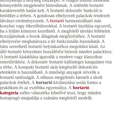
befolyásolja a helyiség összképét. A világos tónusú modellek
könnyedebb megjelenést biztosítanak. A sötétebb bortartó
karakteresebb hatást kelt. A bortartó dekoratív funkciót is
betölthet a térben. A gondosan elhelyezett palackok rendezett
látványt eredményeznek. A
bortartó
harmonizálható más
konyhai vagy étkezőbútorokkal. A bortartó tisztítása egyszerű,
ha a felület könnyen kezelhető. A megfelelő tárolási feltételek
hozzájárulnak a borok állagának megőrzéséhez. A bortartó
elhelyezése meghatározza a tér funkcionális használatát. A
falra szerelhető bortartó helytakarékos megoldást kínál. Az
álló bortartó kényelmes hozzáférést biztosít minden palackhoz.
A bortartó kialakítása igazodik a modern vagy klasszikus
enteriőrökhöz. A dekoratív bortartó különleges hangulatot visz
a térbe. A kompakt bortartó akár kiegészítő dekorációs
elemként is használható. A minőségi anyagok növelik a
bortartó tartósságát. A stílusos megjelenés kiemeli a tárolt
palackok értékét. A
bortartó
kiválasztása során fontos a
praktikum és az esztétika egyensúlya. A
bortartó
kategória
széles választéka lehetővé teszi, hogy minden
borrajongó megtalálja a számára megfelelő modellt.