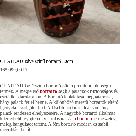
CHATEAU kávé színű bortartó 80cm
168 990,00
Ft
CHATEAU kávé színű bortartó 80cm prémium minőségű
termék. A megfelelő
bortartó
segít a palackok biztonságos és
esztétikus tárolásában. A bortartó kialakítása meghatározza,
hány palack fér el benne. A különböző méretű bortartók eltérő
igényeket szolgálnak ki. A kisebb bortartó ideális néhány
palack rendezett elhelyezésére. A nagyobb bortartó alkalmas
kiterjedtebb gyűjtemény tárolására. A
fa bortartó
természetes,
meleg hangulatot teremt. A fém bortartó modern és stabil
megoldást kínál.