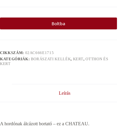
Boltba
CIKKSZÁM:
02AC666E1715
KATEGÓRIÁK:
BORÁSZATI KELLÉK
,
KERT
,
OTTHON ÉS
KERT
Leírás
A hordónak álcázott bortató – ez a CHATEAU.