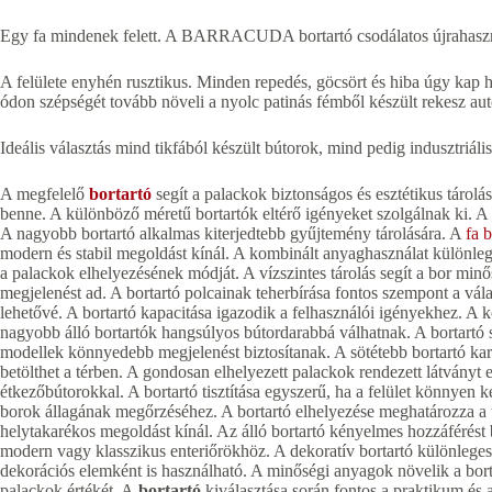
Egy fa mindenek felett. A BARRACUDA bortartó csodálatos újrahasznos
A felülete enyhén rusztikus. Minden repedés, göcsört és hiba úgy kap hel
ódon szépségét tovább növeli a nyolc patinás fémből készült rekesz au
Ideális választás mind tikfából készült bútorok, mind pedig indusztriális
A megfelelő
bortartó
segít a palackok biztonságos és esztétikus tárolá
benne. A különböző méretű bortartók eltérő igényeket szolgálnak ki. A 
A nagyobb bortartó alkalmas kiterjedtebb gyűjtemény tárolására. A
fa b
modern és stabil megoldást kínál. A kombinált anyaghasználat különle
a palackok elhelyezésének módját. A vízszintes tárolás segít a bor mi
megjelenést ad. A bortartó polcainak teherbírása fontos szempont a vála
lehetővé. A bortartó kapacitása igazodik a felhasználói igényekhez. A
nagyobb álló bortartók hangsúlyos bútordarabbá válhatnak. A bortartó s
modellek könnyedebb megjelenést biztosítanak. A sötétebb bortartó karak
betölthet a térben. A gondosan elhelyezett palackok rendezett látvány
étkezőbútorokkal. A bortartó tisztítása egyszerű, ha a felület könnyen k
borok állagának megőrzéséhez. A bortartó elhelyezése meghatározza a tér
helytakarékos megoldást kínál. Az álló bortartó kényelmes hozzáférést b
modern vagy klasszikus enteriőrökhöz. A dekoratív bortartó különleges 
dekorációs elemként is használható. A minőségi anyagok növelik a bortar
palackok értékét. A
bortartó
kiválasztása során fontos a praktikum és 