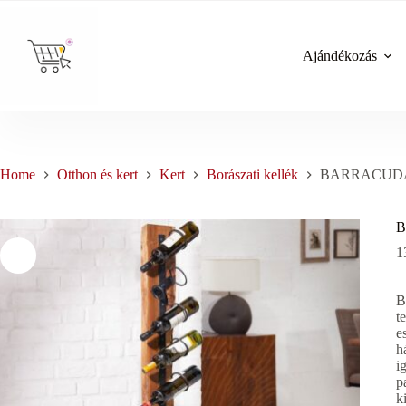
Skip
to
content
Ajándékozás
Home
Otthon és kert
Kert
Borászati kellék
BARRACUDA ti
B
1
B
t
e
h
i
p
k