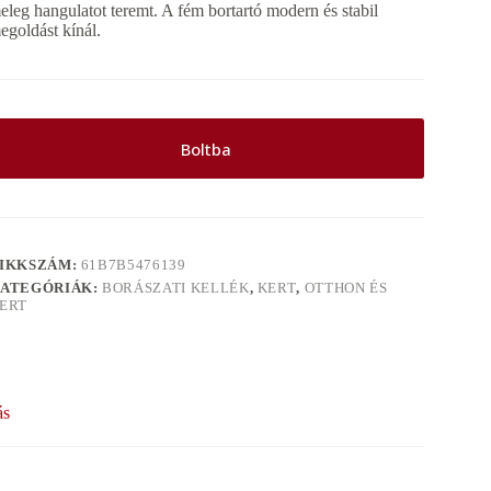
eleg hangulatot teremt. A fém bortartó modern és stabil
egoldást kínál.
Boltba
IKKSZÁM:
61B7B5476139
ATEGÓRIÁK:
BORÁSZATI KELLÉK
,
KERT
,
OTTHON ÉS
ERT
ás