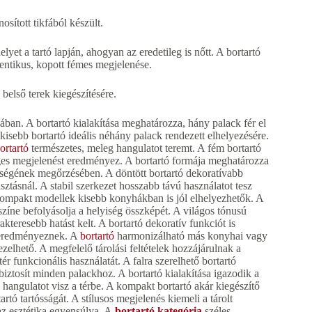
ított tikfából készült.
yet a tartó lapján, ahogyan az eredetileg is nőtt. A bortartó
tentikus, kopott fémes megjelenése.
 belső terek kiegészítésére.
sában. A bortartó kialakítása meghatározza, hány palack fér el
kisebb bortartó ideális néhány palack rendezett elhelyezésére.
ortartó
természetes, meleg hangulatot teremt. A fém bortartó
ges megjelenést eredményez. A bortartó formája meghatározza
nőségének megőrzésében. A döntött bortartó dekoratívabb
sztásnál. A stabil szerkezet hosszabb távú használatot tesz
 kompakt modellek kisebb konyhákban is jól elhelyezhetők. A
zíne befolyásolja a helyiség összképét. A világos tónusú
teresebb hatást kelt. A bortartó dekoratív funkciót is
t eredményeznek. A
bortartó
harmonizálható más konyhai vagy
ezelhető. A megfelelő tárolási feltételek hozzájárulnak a
 funkcionális használatát. A falra szerelhető bortartó
iztosít minden palackhoz. A bortartó kialakítása igazodik a
hangulatot visz a térbe. A kompakt bortartó akár kiegészítő
tó tartósságát. A stílusos megjelenés kiemeli a tárolt
az esztétika egyensúlya. A
bortartó kategória
széles