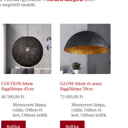
a megfelelő modellt.
COCOON fekete
GLOW fekete és arany
függőlámpa 45cm
függőlámpa 50cm
40 590,00
Ft
73 690,00
Ft
Mennyezeti lámpa,
Mennyezeti lámpa,
csillár
,
Otthon és
csillár
,
Otthon és
kert
,
Otthoni kellék
kert
,
Otthoni kellék
Boltba
Boltba