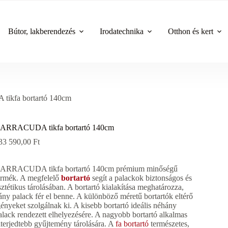
Bútor, lakberendezés
Irodatechnika
Otthon és kert
kfa bortartó 140cm
ARRACUDA tikfa bortartó 140cm
33 590,00
Ft
ARRACUDA tikfa bortartó 140cm prémium minőségű
ermék. A megfelelő
bortartó
segít a palackok biztonságos és
sztétikus tárolásában. A bortartó kialakítása meghatározza,
ány palack fér el benne. A különböző méretű bortartók eltérő
gényeket szolgálnak ki. A kisebb bortartó ideális néhány
alack rendezett elhelyezésére. A nagyobb bortartó alkalmas
iterjedtebb gyűjtemény tárolására. A
fa bortartó
természetes,