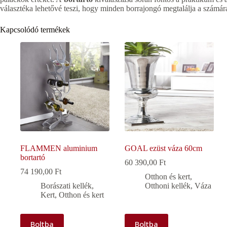
választéka lehetővé teszi, hogy minden borrajongó megtalálja a számár
Kapcsolódó termékek
FLAMMEN aluminium
GOAL ezüst váza 60cm
bortartó
60 390,00
Ft
74 190,00
Ft
Otthon és kert
,
Borászati kellék
,
Otthoni kellék
,
Váza
Kert
,
Otthon és kert
Boltba
Boltba