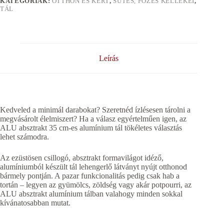
KATEGÓRIÁK:
OTTHON ÉS KERT
,
SÜTÉS, FÕZÉS KELLÉKEI
,
TÁL
Leírás
Kedveled a minimál darabokat? Szeretnéd ízlésesen tárolni a
megvásárolt élelmiszert? Ha a válasz egyértelműen igen, az
ALU absztrakt 35 cm-es alumínium tál tökéletes választás
lehet számodra.
Az ezüstösen csillogó, absztrakt formavilágot idéző,
alumíniumból készült tál lehengerlő látványt nyújt otthonod
bármely pontján. A pazar funkcionalitás pedig csak hab a
tortán – legyen az gyümölcs, zöldség vagy akár potpourri, az
ALU absztrakt alumínium tálban valahogy minden sokkal
kívánatosabban mutat.