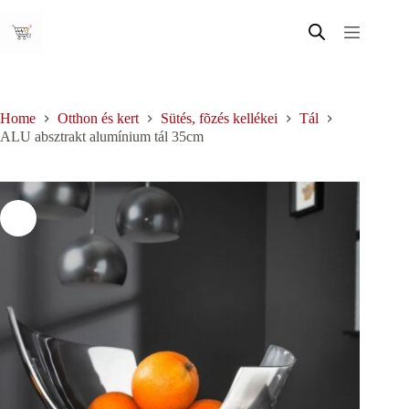
Skip
to
content
Home
Otthon és kert
Sütés, fõzés kellékei
Tál
ALU absztrakt alumínium tál 35cm