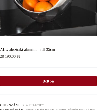
ALU absztrakt alumínium tál 35cm
28 190,00
Ft
Boltba
CIKKSZÁM:
59B2E7AF2B71