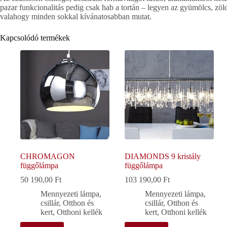
pazar funkcionalitás pedig csak hab a tortán – legyen az gyümölcs, zö
valahogy minden sokkal kívánatosabban mutat.
Kapcsolódó termékek
CHROMAGON
DIAMONDS 9 kristály
függőlámpa
függőlámpa
50 190,00
Ft
103 190,00
Ft
Mennyezeti lámpa,
Mennyezeti lámpa,
csillár
,
Otthon és
csillár
,
Otthon és
kert
,
Otthoni kellék
kert
,
Otthoni kellék