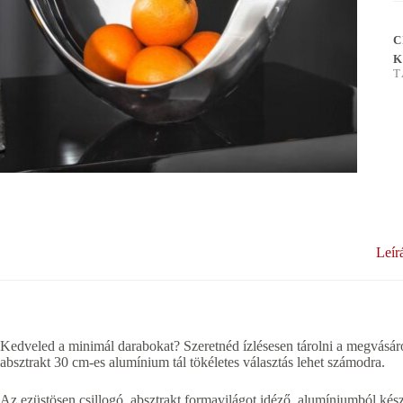
C
K
T
Leír
Kedveled a minimál darabokat? Szeretnéd ízlésesen tárolni a megvásár
absztrakt 30 cm-es alumínium tál tökéletes választás lehet számodra.
Az ezüstösen csillogó, absztrakt formavilágot idéző, alumíniumból kész