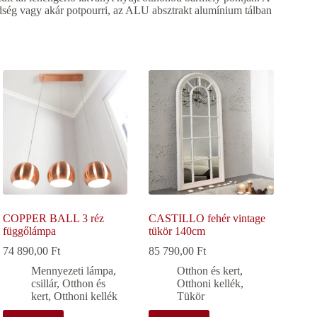
ldség vagy akár potpourri, az ALU absztrakt alumínium tálban
COPPER BALL 3 réz
CASTILLO fehér vintage
függőlámpa
tükör 140cm
74 890,00
Ft
85 790,00
Ft
Mennyezeti lámpa,
Otthon és kert
,
csillár
,
Otthon és
Otthoni kellék
,
kert
,
Otthoni kellék
Tükör