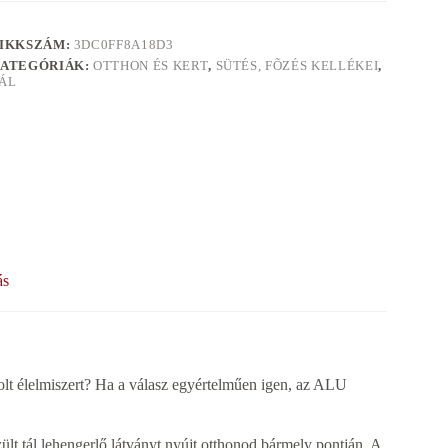
IKKSZÁM:
3DC0FF8A18D3
ATEGÓRIÁK:
OTTHON ÉS KERT
,
SÜTÉS, FÕZÉS KELLÉKEI
,
ÁL
ás
olt élelmiszert? Ha a válasz egyértelműen igen, az ALU
ült tál lehengerlő látványt nyújt otthonod bármely pontján. A