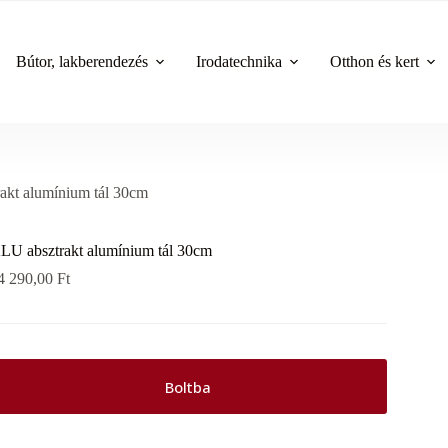
Bútor, lakberendezés
Irodatechnika
Otthon és kert
akt alumínium tál 30cm
LU absztrakt alumínium tál 30cm
4 290,00
Ft
Boltba