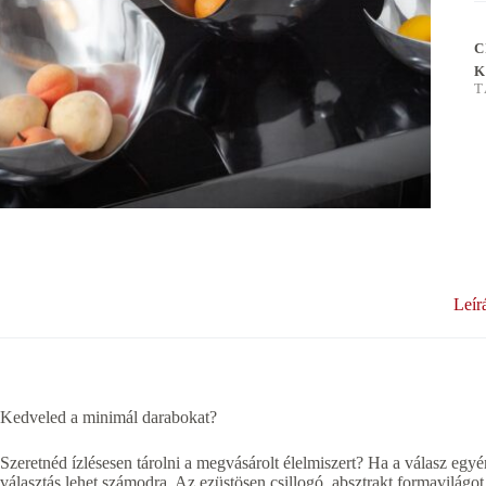
C
K
T
Leír
Kedveled a minimál darabokat?
Szeretnéd ízlésesen tárolni a megvásárolt élelmiszert? Ha a válasz egyé
választás lehet számodra. Az ezüstösen csillogó, absztrakt formavilágot