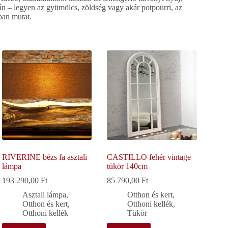
án – legyen az gyümölcs, zöldség vagy akár potpourri, az
ban mutat.
RIVERINE bézs fa asztali
CASTILLO fehér vintage
lámpa
tükör 140cm
193 290,00
Ft
85 790,00
Ft
Asztali lámpa
,
Otthon és kert
,
Otthon és kert
,
Otthoni kellék
,
Otthoni kellék
Tükör