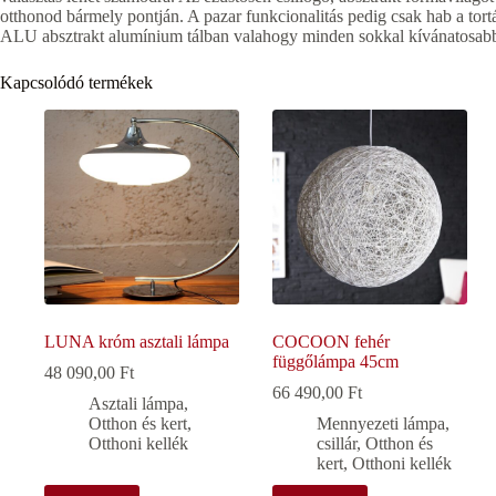
otthonod bármely pontján. A pazar funkcionalitás pedig csak hab a tort
ALU absztrakt alumínium tálban valahogy minden sokkal kívánatosab
Kapcsolódó termékek
LUNA króm asztali lámpa
COCOON fehér
függőlámpa 45cm
48 090,00
Ft
66 490,00
Ft
Asztali lámpa
,
Otthon és kert
,
Mennyezeti lámpa,
Otthoni kellék
csillár
,
Otthon és
kert
,
Otthoni kellék