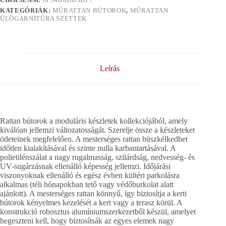
KATEGÓRIÁK:
MŰRATTAN BÚTOROK
,
MŰRATTAN
ÜLŐGARNITÚRA SZETTEK
Leírás
Rattan bútorok a moduláris készletek kollekciójából, amely
kiválóan jellemzi változatosságát. Szerelje össze a készleteket
ötleteinek megfelelően. A mesterséges rattan büszkélkedhet
időtlen kialakításával és szinte nulla karbantartásával. A
polietilénszálat a nagy rugalmasság, szilárdság, nedvesség- és
UV-sugárzásnak ellenálló képesség jellemzi. Időjárási
viszonyoknak ellenálló és egész évben kültéri parkolásra
alkalmas (téli hónapokban tető vagy védőburkolat alatt
ajánlott). A mesterséges rattan könnyű, így biztosítja a kerti
bútorok kényelmes kezelését a kert vagy a terasz körül. A
konstrukció robosztus alumíniumszerkezetből készül, amelyet
hegeszteni kell, hogy biztosítsák az egyes elemek nagy