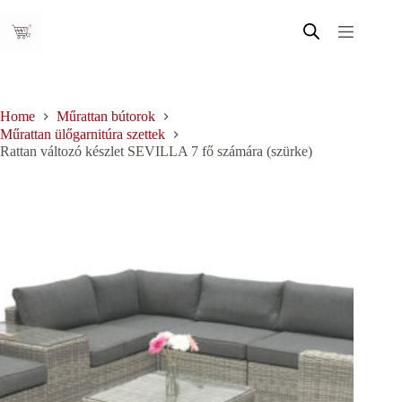
Skip
to
content
Home
Műrattan bútorok
Műrattan ülőgarnitúra szettek
Rattan változó készlet SEVILLA 7 fő számára (szürke)