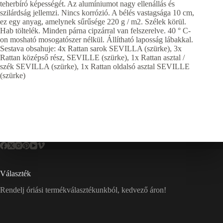
teherbíró képességét. Az alumíniumot nagy ellenállás és
szilárdság jellemzi. Nincs korrózió. A bélés vastagsága 10 cm,
ez egy anyag, amelynek sűrűsége 220 g / m2. Szélek körül.
Hab töltelék. Minden párna cipzárral van felszerelve. 40 ° C-
on mosható mosogatószer nélkül. Állítható laposság lábakkal.
Sestava obsahuje: 4x Rattan sarok SEVILLA (szürke), 3x
Rattan középső rész, SEVILLE (szürke), 1x Rattan asztal /
szék SEVILLA (szürke), 1x Rattan oldalsó asztal SEVILLE
(szürke)
Választék
Rendelj óriási termékválasztékunkból, kedvező áron!