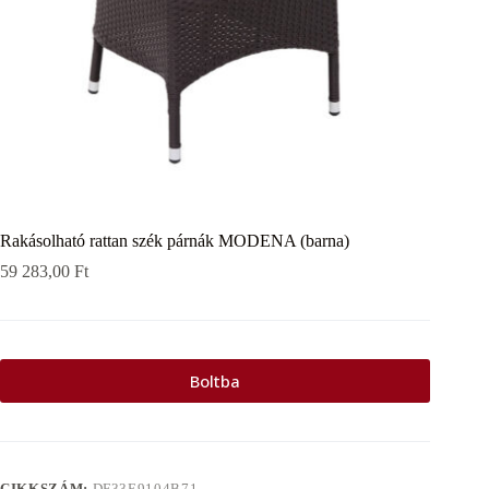
Rakásolható rattan szék párnák MODENA (barna)
59 283,00
Ft
Boltba
CIKKSZÁM:
DF33E9104B71