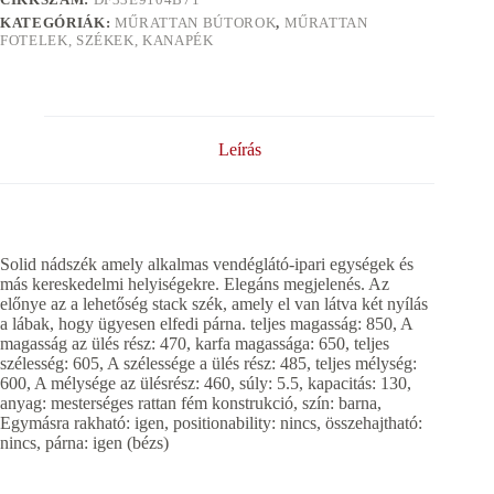
KATEGÓRIÁK:
MŰRATTAN BÚTOROK
,
MŰRATTAN
FOTELEK, SZÉKEK, KANAPÉK
Leírás
Solid nádszék amely alkalmas vendéglátó-ipari egységek és
más kereskedelmi helyiségekre. Elegáns megjelenés. Az
előnye az a lehetőség stack szék, amely el van látva két nyílás
a lábak, hogy ügyesen elfedi párna. teljes magasság: 850, A
magasság az ülés rész: 470, karfa magassága: 650, teljes
szélesség: 605, A szélessége a ülés rész: 485, teljes mélység:
600, A mélysége az ülésrész: 460, súly: 5.5, kapacitás: 130,
anyag: mesterséges rattan fém konstrukció, szín: barna,
Egymásra rakható: igen, positionability: nincs, összehajtható:
nincs, párna: igen (bézs)