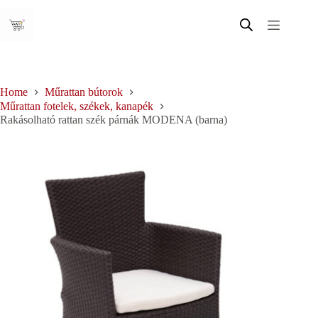
Skip
to
content
Home
Műrattan bútorok
Műrattan fotelek, székek, kanapék
Rakásolható rattan szék párnák MODENA (barna)