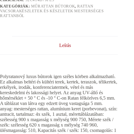
KATEGÓRIÁK:
MŰRATTAN BÚTOROK
,
RATTAN
VACSORAKÉSZLETEK ÉS KÉSZLETEK MESTERSÉGES
RATTANBÓL
Leírás
Polyratanový luxus bútorok igen széles körben alkalmazható.
Ez alkalmas beltéri és kültéri terek, kertek, teraszok, télikertek,
erkélyek, irodák, konferenciatermek, vétel és más
kereskedelmi és lakossági helyet. Az anyag UV-álló és
hőmérséklet + 50 ° C és -10 ° C-on Ratan félköríves 6,5 mm.
A táblázat van látva egy edzett üveg vastagsága 5 mm.
anyag: mesterséges rattan, alumínium keret (porbevonat), szín:
antracit, tartalmaz: 4x szék, 1 asztal, mérettáblázatában:
szélesség 900 x magasság x mélység 900 750, Mérete szék /
szék: szélesség 620 x magasság x mélység 740 960,
ülésmagasság: 510, Kapacitás szék / szék: 150, csomagolás: 1