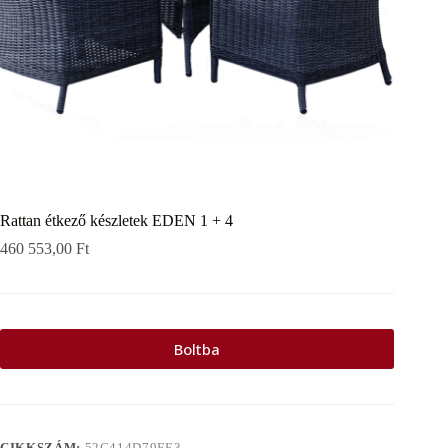
Rattan étkező készletek EDEN 1 + 4
460 553,00
Ft
Boltba
CIKKSZÁM:
52C414D79FE3