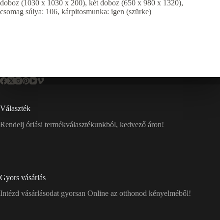
doboz (1030 x 1030 x 200), két doboz (650 x 980 x 1320),
csomag súlya: 106, kárpitosmunka: igen (szürke)
Választék
Rendelj óriási termékválasztékunkból, kedvező áron!
Gyors vásárlás
Intézd vásárlásodat gyorsan Online az otthonod kényelméből!