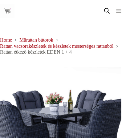
Skip
to
content
Home
Műrattan bútorok
Rattan vacsorakészletek és készletek mesterséges rattanból
Rattan étkező készletek EDEN 1 + 4