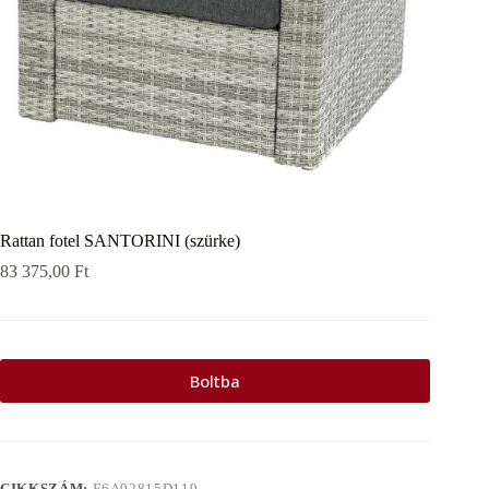
Rattan fotel SANTORINI (szürke)
83 375,00
Ft
Boltba
CIKKSZÁM:
E6A92815D119