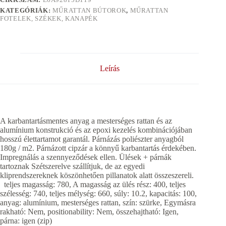
KATEGÓRIÁK:
MŰRATTAN BÚTOROK
,
MŰRATTAN
FOTELEK, SZÉKEK, KANAPÉK
Leírás
A karbantartásmentes anyag a mesterséges rattan és az
alumínium konstrukció és az epoxi kezelés kombinációjában
hosszú élettartamot garantál. Párnázás poliészter anyagból
180g / m2. Párnázott cipzár a könnyű karbantartás érdekében.
Impregnálás a szennyeződések ellen. Ülések + párnák
tartoznak Szétszerelve szállítjuk, de az egyedi
kliprendszereknek köszönhetően pillanatok alatt összeszereli.
teljes magasság: 780, A magasság az ülés rész: 400, teljes
szélesség: 740, teljes mélység: 660, súly: 10.2, kapacitás: 100,
anyag: alumínium, mesterséges rattan, szín: szürke, Egymásra
rakható: Nem, positionability: Nem, összehajtható: Igen,
párna: igen (zip)