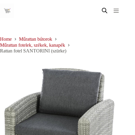
Skip
to
content
Home
Műrattan bútorok
Műrattan fotelek, székek, kanapék
Rattan fotel SANTORINI (szürke)