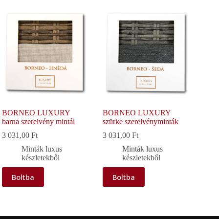
BORNEO LUXURY
BORNEO LUXURY
barna szerelvény mintái
szürke szerelvényminták
3 031,00
Ft
3 031,00
Ft
Minták luxus
Minták luxus
készletekből
készletekből
Boltba
Boltba