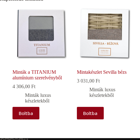
Minták a TITANIUM
Mintakészlet Sevilla bézs
alumínium szerelvényből
3 031,00
Ft
4 306,00
Ft
Minták luxus
Minták luxus
készletekből
készletekből
Boltba
Boltba