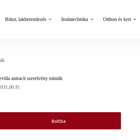
Bútor, lakberendezés
Irodatechnika
Otthon és kert
ták
evilla antracit szerelvény minták
 031,00
Ft
Boltba