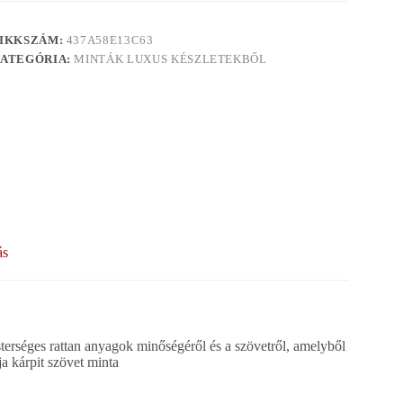
IKKSZÁM:
437A58E13C63
ATEGÓRIA:
MINTÁK LUXUS KÉSZLETEKBŐL
ás
terséges rattan anyagok minőségéről és a szövetről, amelyből
ja kárpit szövet minta