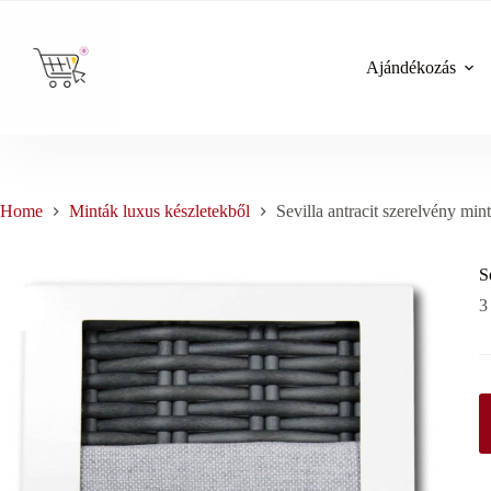
Skip
to
content
Ajándékozás
Home
Minták luxus készletekből
Sevilla antracit szerelvény min
S
3