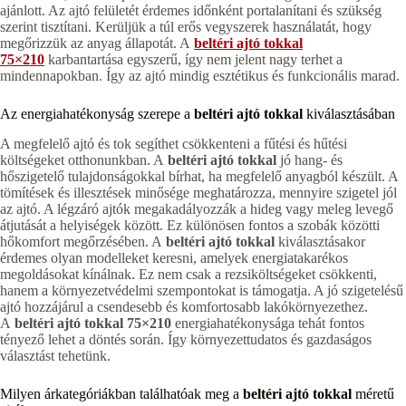
ajánlott. Az ajtó felületét érdemes időnként portalanítani és szükség
szerint tisztítani. Kerüljük a túl erős vegyszerek használatát, hogy
megőrizzük az anyag állapotát. A
beltéri ajtó tokkal
75×210
karbantartása egyszerű, így nem jelent nagy terhet a
mindennapokban. Így az ajtó mindig esztétikus és funkcionális marad.
Az energiahatékonyság szerepe a
beltéri ajtó tokkal
kiválasztásában
A megfelelő ajtó és tok segíthet csökkenteni a fűtési és hűtési
költségeket otthonunkban. A
beltéri ajtó tokkal
jó hang- és
hőszigetelő tulajdonságokkal bírhat, ha megfelelő anyagból készült. A
tömítések és illesztések minősége meghatározza, mennyire szigetel jól
az ajtó. A légzáró ajtók megakadályozzák a hideg vagy meleg levegő
átjutását a helyiségek között. Ez különösen fontos a szobák közötti
hőkomfort megőrzésében. A
beltéri ajtó tokkal
kiválasztásakor
érdemes olyan modelleket keresni, amelyek energiatakarékos
megoldásokat kínálnak. Ez nem csak a rezsiköltségeket csökkenti,
hanem a környezetvédelmi szempontokat is támogatja. A jó szigetelésű
ajtó hozzájárul a csendesebb és komfortosabb lakókörnyezethez.
A
beltéri ajtó tokkal 75×210
energiahatékonysága tehát fontos
tényező lehet a döntés során. Így környezettudatos és gazdaságos
választást tehetünk.
Milyen árkategóriákban találhatóak meg a
beltéri ajtó tokkal
méretű