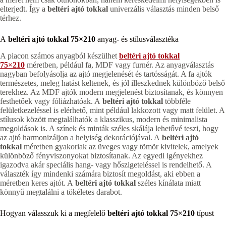
elterjedt. Így a
beltéri ajtó tokkal
univerzális választás minden belső
térhez.
A
beltéri ajtó tokkal 75×210
anyag- és stílusválasztéka
A piacon számos anyagból készülhet
beltéri ajtó tokkal
75×210
méretben, például fa, MDF vagy furnér. Az anyagválasztás
nagyban befolyásolja az ajtó megjelenését és tartósságát. A fa ajtók
természetes, meleg hatást keltenek, és jól illeszkednek különböző belső
terekhez. Az MDF ajtók modern megjelenést biztosítanak, és könnyen
festhetőek vagy fóliázhatóak. A
beltéri ajtó tokkal
többféle
felületkezeléssel is elérhető, mint például lakkozott vagy matt felület. A
stílusok között megtalálhatók a klasszikus, modern és minimalista
megoldások is. A színek és minták széles skálája lehetővé teszi, hogy
az ajtó harmonizáljon a helyiség dekorációjával. A
beltéri ajtó
tokkal
méretben gyakoriak az üveges vagy tömör kivitelek, amelyek
különböző fényviszonyokat biztosítanak. Az egyedi igényekhez
igazodva akár speciális hang- vagy hőszigeteléssel is rendelhető. A
választék így mindenki számára biztosít megoldást, aki ebben a
méretben keres ajtót. A
beltéri ajtó tokkal
széles kínálata miatt
könnyű megtalálni a tökéletes darabot.
Hogyan válasszuk ki a megfelelő
beltéri ajtó tokkal 75×210
típust