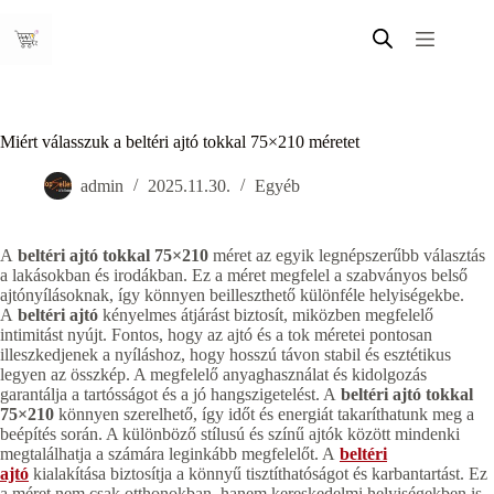
Skip
to
content
Miért válasszuk a beltéri ajtó tokkal 75×210 méretet
admin
2025.11.30.
Egyéb
A
beltéri ajtó tokkal 75×210
méret az egyik legnépszerűbb választás
a lakásokban és irodákban. Ez a méret megfelel a szabványos belső
ajtónyílásoknak, így könnyen beilleszthető különféle helyiségekbe.
A
beltéri ajtó
kényelmes átjárást biztosít, miközben megfelelő
intimitást nyújt. Fontos, hogy az ajtó és a tok méretei pontosan
illeszkedjenek a nyíláshoz, hogy hosszú távon stabil és esztétikus
legyen az összkép. A megfelelő anyaghasználat és kidolgozás
garantálja a tartósságot és a jó hangszigetelést. A
beltéri ajtó tokkal
75×210
könnyen szerelhető, így időt és energiát takaríthatunk meg a
beépítés során. A különböző stílusú és színű ajtók között mindenki
megtalálhatja a számára leginkább megfelelőt. A
beltéri
ajtó
kialakítása biztosítja a könnyű tisztíthatóságot és karbantartást. Ez
a méret nem csak otthonokban, hanem kereskedelmi helyiségekben is