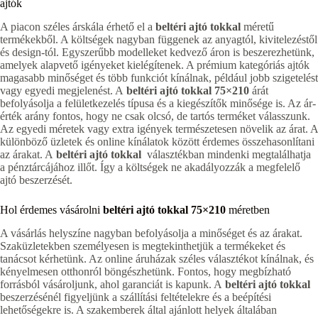
ajtók
A piacon széles árskála érhető el a
beltéri ajtó tokkal
méretű
termékekből. A költségek nagyban függenek az anyagtól, kivitelezéstől
és design-tól. Egyszerűbb modelleket kedvező áron is beszerezhetünk,
amelyek alapvető igényeket kielégítenek. A prémium kategóriás ajtók
magasabb minőséget és több funkciót kínálnak, például jobb szigetelést
vagy egyedi megjelenést. A
beltéri ajtó tokkal 75×210
árát
befolyásolja a felületkezelés típusa és a kiegészítők minősége is. Az ár-
érték arány fontos, hogy ne csak olcsó, de tartós terméket válasszunk.
Az egyedi méretek vagy extra igények természetesen növelik az árat. A
különböző üzletek és online kínálatok között érdemes összehasonlítani
az árakat. A
beltéri ajtó tokkal
választékban mindenki megtalálhatja
a pénztárcájához illőt. Így a költségek ne akadályozzák a megfelelő
ajtó beszerzését.
Hol érdemes vásárolni
beltéri ajtó tokkal 75×210
méretben
A vásárlás helyszíne nagyban befolyásolja a minőséget és az árakat.
Szaküzletekben személyesen is megtekinthetjük a termékeket és
tanácsot kérhetünk. Az online áruházak széles választékot kínálnak, és
kényelmesen otthonról böngészhetünk. Fontos, hogy megbízható
forrásból vásároljunk, ahol garanciát is kapunk. A
beltéri ajtó tokkal
beszerzésénél figyeljünk a szállítási feltételekre és a beépítési
lehetőségekre is. A szakemberek által ajánlott helyek általában