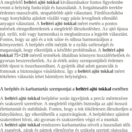
A megfelelő
beltéri ajtó tokkal
kiválasztásakor fontos figyelembe
venni a helyiség funkcióját és használatát. A forgalmasabb terekbe
érdemes masszívabb, strapabíróbb ajtót választani. Fürdőszobákba
vagy konyhákba ajánlott vízálló vagy párás levegőnek ellenálló
anyagot választani. A
beltéri ajtó tokkal
méret esetén a pontos
mérések elengedhetetlenek a megfelelő illeszkedéshez. Az ajtó típusa
(pl. nyíló, toló vagy harmonika) is meghatározza a legjobb választást.
Fontos, hogy az ajtó és a tok színe és stílusa harmonizáljon a
környezettel. A beépítés előtt mérjük le a nyílás szélességét és
magasságát, hogy elkerüljük a későbbi problémákat. A
beltéri ajtó
tokkal 75×210
méretű termékek általában könnyen hozzáférhetőek és
gyorsan beszerezhetőek. Az ár-érték arány szempontjából érdemes
több típust is összehasonlítani. A gyártók által adott garanciák is
fontosak a biztonságos vásárláshoz. Így a
beltéri ajtó tokkal
méret
tökéletes választás lehet bármilyen helyiséghez.
A beépítés és karbantartás szempontjai a
beltéri ajtó tokkal
esetében
A
beltéri ajtó tokkal
beépítése során ügyeljünk a precíz méretezésre
és szakszerű szerelésre. A megfelelő rögzítés biztosítja az ajtó hosszú
élettartamát és stabilitását. Fontos, hogy a tok tökéletesen illeszkedjen a
falnyíláshoz, így elkerülhetők a zajszivárgások. A beépítéshez ajánlott
szakembert hívni, aki gyorsan és szakszerűen végzi el a munkát.
A
beltéri ajtó tokkal
rendszeres karbantartása növeli a használati időt.
A zsanérok, zárak és pántok ellenőrzése és szükség szerinti olajozása