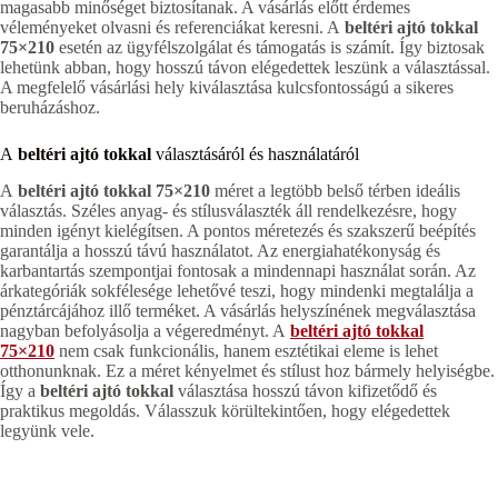
magasabb minőséget biztosítanak. A vásárlás előtt érdemes
véleményeket olvasni és referenciákat keresni. A
beltéri ajtó tokkal
75×210
esetén az ügyfélszolgálat és támogatás is számít. Így biztosak
lehetünk abban, hogy hosszú távon elégedettek leszünk a választással.
A megfelelő vásárlási hely kiválasztása kulcsfontosságú a sikeres
beruházáshoz.
A
beltéri ajtó tokkal
választásáról és használatáról
A
beltéri ajtó tokkal 75×210
méret a legtöbb belső térben ideális
választás. Széles anyag- és stílusválaszték áll rendelkezésre, hogy
minden igényt kielégítsen. A pontos méretezés és szakszerű beépítés
garantálja a hosszú távú használatot. Az energiahatékonyság és
karbantartás szempontjai fontosak a mindennapi használat során. Az
árkategóriák sokfélesége lehetővé teszi, hogy mindenki megtalálja a
pénztárcájához illő terméket. A vásárlás helyszínének megválasztása
nagyban befolyásolja a végeredményt. A
beltéri ajtó tokkal
75×210
nem csak funkcionális, hanem esztétikai eleme is lehet
otthonunknak. Ez a méret kényelmet és stílust hoz bármely helyiségbe.
Így a
beltéri ajtó tokkal
választása hosszú távon kifizetődő és
praktikus megoldás. Válasszuk körültekintően, hogy elégedettek
legyünk vele.