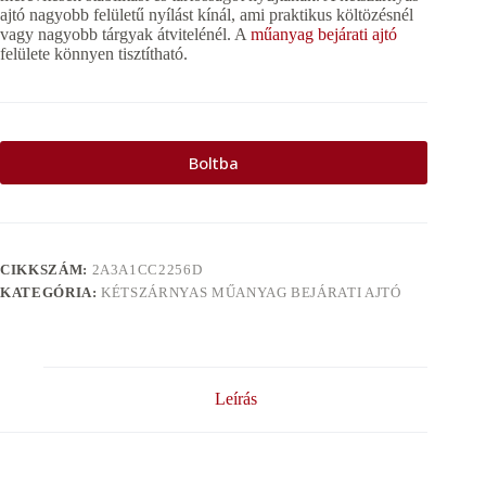
ajtó nagyobb felületű nyílást kínál, ami praktikus költözésnél
vagy nagyobb tárgyak átvitelénél. A
műanyag bejárati ajtó
felülete könnyen tisztítható.
Boltba
CIKKSZÁM:
2A3A1CC2256D
KATEGÓRIA:
KÉTSZÁRNYAS MŰANYAG BEJÁRATI AJTÓ
Leírás