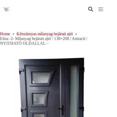
Skip
to
content
Home
Kétszárnyas műanyag bejárati ajtó
Eliza -2- Műanyag bejárati ajtó / 138×208 / Antracit /
NYITHATÓ OLDALLAL –