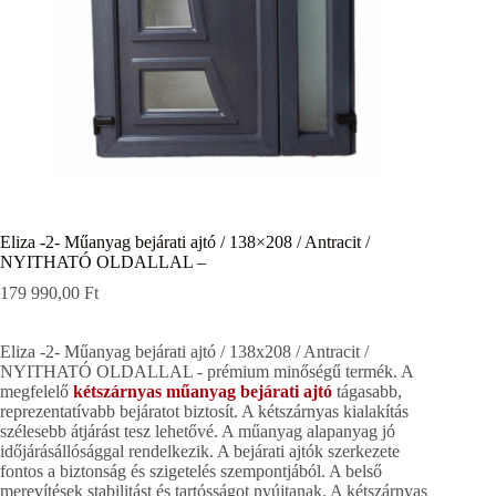
Eliza -2- Műanyag bejárati ajtó / 138×208 / Antracit /
NYITHATÓ OLDALLAL –
179 990,00
Ft
Eliza -2- Műanyag bejárati ajtó / 138x208 / Antracit /
NYITHATÓ OLDALLAL - prémium minőségű termék. A
megfelelő
kétszárnyas műanyag bejárati ajtó
tágasabb,
reprezentatívabb bejáratot biztosít. A kétszárnyas kialakítás
szélesebb átjárást tesz lehetővé. A műanyag alapanyag jó
időjárásállósággal rendelkezik. A bejárati ajtók szerkezete
fontos a biztonság és szigetelés szempontjából. A belső
merevítések stabilitást és tartósságot nyújtanak. A kétszárnyas