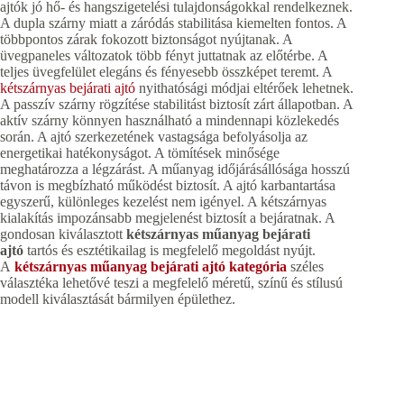
ajtók jó hő- és hangszigetelési tulajdonságokkal rendelkeznek.
A dupla szárny miatt a záródás stabilitása kiemelten fontos. A
többpontos zárak fokozott biztonságot nyújtanak. A
üvegpaneles változatok több fényt juttatnak az előtérbe. A
teljes üvegfelület elegáns és fényesebb összképet teremt. A
kétszárnyas bejárati ajtó
nyithatósági módjai eltérőek lehetnek.
A passzív szárny rögzítése stabilitást biztosít zárt állapotban. A
aktív szárny könnyen használható a mindennapi közlekedés
során. A ajtó szerkezetének vastagsága befolyásolja az
energetikai hatékonyságot. A tömítések minősége
meghatározza a légzárást. A műanyag időjárásállósága hosszú
távon is megbízható működést biztosít. A ajtó karbantartása
egyszerű, különleges kezelést nem igényel. A kétszárnyas
kialakítás impozánsabb megjelenést biztosít a bejáratnak. A
gondosan kiválasztott
kétszárnyas műanyag bejárati
ajtó
tartós és esztétikailag is megfelelő megoldást nyújt.
A
kétszárnyas műanyag bejárati ajtó kategória
széles
választéka lehetővé teszi a megfelelő méretű, színű és stílusú
modell kiválasztását bármilyen épülethez.