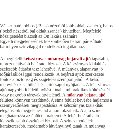
Választható jobbos ( Belső nézetből jobb oldalt zsanér ), balos
( belső nézetből bal oldalt zsanér ) kivitelben. Megfelelő
hőszigetelést biztosít az Ön lakása számára.
Egyedi megjelenésének köszönhetően bátran párosítható
bármilyen színvilággal rendelkező ingatlanhoz.
A megfelelő
kétszárnyas műanyag bejárati ajtó
tágasabb,
reprezentatívabb bejáratot biztosít. A kétszárnyas kialakítás
szélesebb átjárást tesz lehetővé. A műanyag alapanyag jó
időjárásállósággal rendelkezik. A bejárati ajtók szerkezete
fontos a biztonság és szigetelés szempontjából. A belső
merevítések stabilitást és tartósságot nyújtanak. A kétszárnyas
ajtó nagyobb felületű nyílást kínál, ami praktikus költözésnél
vagy nagyobb tárgyak átvitelénél. A
műanyag bejárati ajtó
felülete könnyen tisztítható. A sima felület kevésbé hajlamos a
szennyeződések megtapadására. A kétszárnyas kialakítás
elegánsabb megjelenést ad a homlokzatnak. A ajtó színe
meghatározza az épület karakterét. A fehér bejárati ajtó
klasszikusabb összképet biztosít. A színes modellek
karakteresebb, modernabb látványt nyújtanak. A műanyag