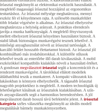
átláthatóbb elrendezést biztosít. A kábelrendezéssel ellátott
íróasztal megkönnyíti az elektronikai eszközök használatát. A
megfelelő magasságú íróasztal hozzájárul az ergonomikus
testtartáshoz. Az íróasztal mélysége meghatározza, mennyi
eszköz fér el kényelmesen rajta. A szélesebb munkafelület
több feladat végzésére is alkalmas. Az íróasztal elhelyezése
meghatározza a helyiség arányait. A praktikus elrendezés
javítja a munka hatékonyságát. A megfelelő fényviszonyok
mellett elhelyezett íróasztal kényelmes használatot biztosít. A
stabil lábak biztonságos munkavégzést tesznek lehetővé. A
minőségi anyaghasználat növeli az íróasztal tartósságát. A
karcálló felület hosszabb élettartamot biztosít. Az íróasztal jól
kombinálható más irodabútorokkal. A különféle stílusok
lehetővé teszik az enteriőrbe illő darab kiválasztását. A mobil
eszközökkel kompatibilis kialakítás növeli a használati értéket.
A gondosan
megválasztott
íróasztal
segíti a koncentrációt és a
rendezett munkavégzést. A tárolókkal ellátott modellek
átláthatóbbá teszik a munkateret. A kompakt változatok kis
lakásokban is könnyen elhelyezhetők. A tágasabb íróasztal
nagyobb projektekhez is megfelelő. A modern technológiák új
lehetőségeket kínálnak az íróasztalok kialakításában. A szín-
és anyagválaszték segít a harmonikus berendezésben. A jól
megválasztott darab hosszú távú befektetést jelent. A
íróasztal
kategória
széles választéka megkönnyíti az ideális modell
megtalálását bármely munkakörnyezetben.