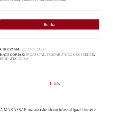
Boltba
CIKKSZÁM:
B06076ECAE73
KATEGÓRIÁK:
ÍRÓASZTAL
,
IRODABÚTOROK ÉS SZÉKEK
,
IRODATECHNIKA
Leírás
A MAKASSAR rózsafa (sheesham) íróasztal igazi kincset ér.