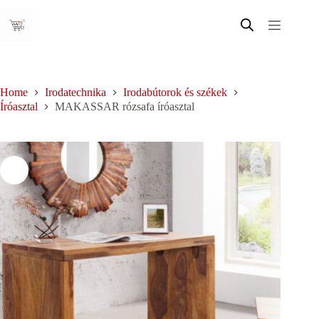
Skip
to
content
Home
Irodatechnika
Irodabútorok és székek
Íróasztal
MAKASSAR rózsafa íróasztal