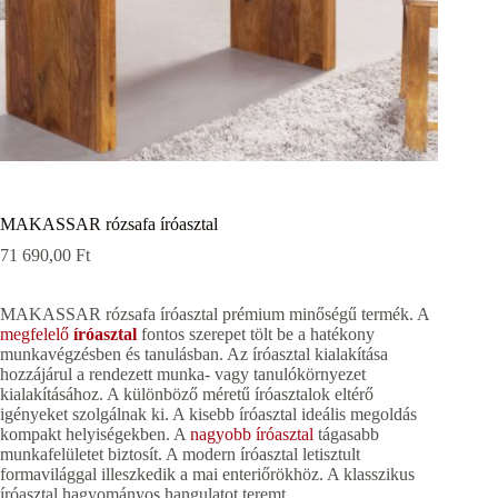
MAKASSAR rózsafa íróasztal
71 690,00
Ft
MAKASSAR rózsafa íróasztal prémium minőségű termék. A
megfelelő
íróasztal
fontos szerepet tölt be a hatékony
munkavégzésben és tanulásban. Az íróasztal kialakítása
hozzájárul a rendezett munka- vagy tanulókörnyezet
kialakításához. A különböző méretű íróasztalok eltérő
igényeket szolgálnak ki. A kisebb íróasztal ideális megoldás
kompakt helyiségekben. A
nagyobb íróasztal
tágasabb
munkafelületet biztosít. A modern íróasztal letisztult
formavilággal illeszkedik a mai enteriőrökhöz. A klasszikus
íróasztal hagyományos hangulatot teremt.