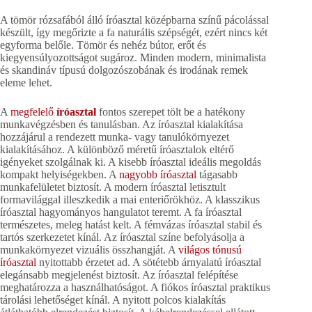
A tömör rózsafából álló íróasztal középbarna színű pácolással
készült, így megőrizte a fa naturális szépségét, ezért nincs két
egyforma belőle. Tömör és nehéz bútor, erőt és
kiegyensúlyozottságot sugároz. Minden modern, minimalista
és skandináv típusú dolgozószobának és irodának remek
eleme lehet.
A
megfelelő
íróasztal
fontos szerepet tölt be a hatékony
munkavégzésben és tanulásban. Az íróasztal kialakítása
hozzájárul a rendezett munka- vagy tanulókörnyezet
kialakításához. A különböző méretű íróasztalok eltérő
igényeket szolgálnak ki. A kisebb íróasztal ideális megoldás
kompakt helyiségekben. A
nagyobb íróasztal
tágasabb
munkafelületet biztosít. A modern íróasztal letisztult
formavilággal illeszkedik a mai enteriőrökhöz. A klasszikus
íróasztal hagyományos hangulatot teremt. A fa íróasztal
természetes, meleg hatást kelt. A fémvázas íróasztal stabil és
tartós szerkezetet kínál. Az íróasztal színe befolyásolja a
munkakörnyezet vizuális összhangját. A
világos tónusú
íróasztal
nyitottabb érzetet ad. A sötétebb árnyalatú íróasztal
elegánsabb megjelenést biztosít. Az íróasztal felépítése
meghatározza a használhatóságot. A fiókos íróasztal praktikus
tárolási lehetőséget kínál. A nyitott polcos kialakítás