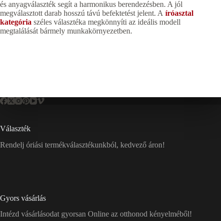
és anyagválaszték segít a harmonikus berendezésben. A jól
megválasztott darab hosszú távú befektetést jelent. A
íróasztal
kategória
széles választéka megkönnyíti az ideális modell
megtalálását bármely munkakörnyezetben.
Választék
Rendelj óriási termékválasztékunkból, kedvező áron!
Gyors vásárlás
Intézd vásárlásodat gyorsan Online az otthonod kényelméből!