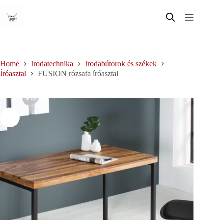
Skip
to
content
Home
Irodatechnika
Irodabútorok és székek
Íróasztal
FUSION rózsafa íróasztal