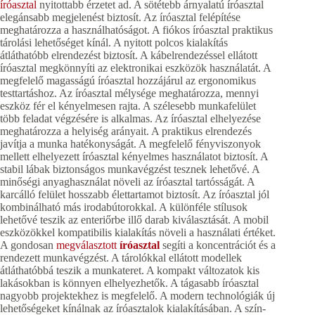
íróasztal
nyitottabb érzetet ad. A sötétebb árnyalatú íróasztal
elegánsabb megjelenést biztosít. Az íróasztal felépítése
meghatározza a használhatóságot. A fiókos íróasztal praktikus
tárolási lehetőséget kínál. A nyitott polcos kialakítás
átláthatóbb elrendezést biztosít. A kábelrendezéssel ellátott
íróasztal megkönnyíti az elektronikai eszközök használatát. A
megfelelő magasságú íróasztal hozzájárul az ergonomikus
testtartáshoz. Az íróasztal mélysége meghatározza, mennyi
eszköz fér el kényelmesen rajta. A szélesebb munkafelület
több feladat végzésére is alkalmas. Az íróasztal elhelyezése
meghatározza a helyiség arányait. A praktikus elrendezés
javítja a munka hatékonyságát. A megfelelő fényviszonyok
mellett elhelyezett íróasztal kényelmes használatot biztosít. A
stabil lábak biztonságos munkavégzést tesznek lehetővé. A
minőségi anyaghasználat növeli az íróasztal tartósságát. A
karcálló felület hosszabb élettartamot biztosít. Az íróasztal jól
kombinálható más irodabútorokkal. A különféle stílusok
lehetővé teszik az enteriőrbe illő darab kiválasztását. A mobil
eszközökkel kompatibilis kialakítás növeli a használati értéket.
A gondosan
megválasztott
íróasztal
segíti a koncentrációt és a
rendezett munkavégzést. A tárolókkal ellátott modellek
átláthatóbbá teszik a munkateret. A kompakt változatok kis
lakásokban is könnyen elhelyezhetők. A tágasabb íróasztal
nagyobb projektekhez is megfelelő. A modern technológiák új
lehetőségeket kínálnak az íróasztalok kialakításában. A szín-