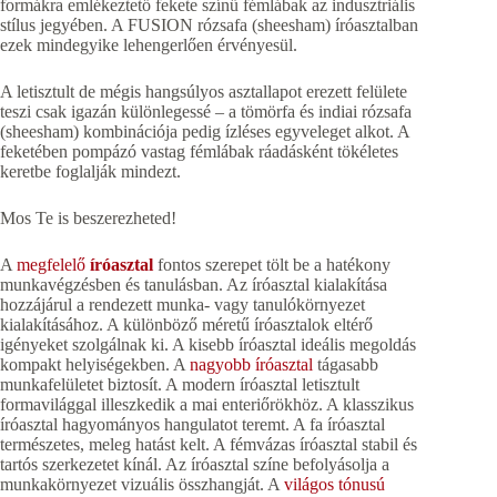
formákra emlékeztető fekete színű fémlábak az indusztriális
stílus jegyében. A FUSION rózsafa (sheesham) íróasztalban
ezek mindegyike lehengerlően érvényesül.
A letisztult de mégis hangsúlyos asztallapot erezett felülete
teszi csak igazán különlegessé – a tömörfa és indiai rózsafa
(sheesham) kombinációja pedig ízléses egyveleget alkot. A
feketében pompázó vastag fémlábak ráadásként tökéletes
keretbe foglalják mindezt.
Mos Te is beszerezheted!
A
megfelelő
íróasztal
fontos szerepet tölt be a hatékony
munkavégzésben és tanulásban. Az íróasztal kialakítása
hozzájárul a rendezett munka- vagy tanulókörnyezet
kialakításához. A különböző méretű íróasztalok eltérő
igényeket szolgálnak ki. A kisebb íróasztal ideális megoldás
kompakt helyiségekben. A
nagyobb íróasztal
tágasabb
munkafelületet biztosít. A modern íróasztal letisztult
formavilággal illeszkedik a mai enteriőrökhöz. A klasszikus
íróasztal hagyományos hangulatot teremt. A fa íróasztal
természetes, meleg hatást kelt. A fémvázas íróasztal stabil és
tartós szerkezetet kínál. Az íróasztal színe befolyásolja a
munkakörnyezet vizuális összhangját. A
világos tónusú