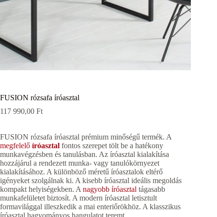
FUSION rózsafa íróasztal
117 990,00
Ft
FUSION rózsafa íróasztal prémium minőségű termék. A
megfelelő
íróasztal
fontos szerepet tölt be a hatékony
munkavégzésben és tanulásban. Az íróasztal kialakítása
hozzájárul a rendezett munka- vagy tanulókörnyezet
kialakításához. A különböző méretű íróasztalok eltérő
igényeket szolgálnak ki. A kisebb íróasztal ideális megoldás
kompakt helyiségekben. A
nagyobb íróasztal
tágasabb
munkafelületet biztosít. A modern íróasztal letisztult
formavilággal illeszkedik a mai enteriőrökhöz. A klasszikus
íróasztal hagyományos hangulatot teremt.