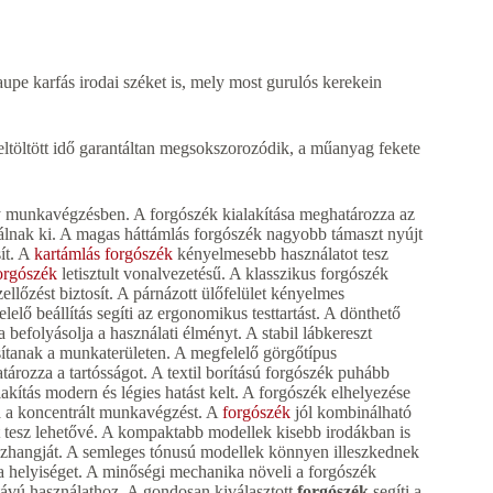
e karfás irodai széket is, mely most gurulós kerekein
eltöltött idő garantáltan megsokszorozódik, a műanyag fekete
ny munkavégzésben. A forgószék kialakítása meghatározza az
álnak ki. A magas háttámlás forgószék nagyobb támaszt nyújt
ít. A
kartámlás forgószék
kényelmesebb használatot tesz
orgószék
letisztult vonalvezetésű. A klasszikus forgószék
lőzést biztosít. A párnázott ülőfelület kényelmes
elő beállítás segíti az ergonomikus testtartást. A dönthető
befolyásolja a használati élményt. A stabil lábkereszt
sítanak a munkaterületen. A megfelelő görgőtípus
ározza a tartósságot. A textil borítású forgószék puhább
lakítás modern és légies hatást kelt. A forgószék elhelyezése
a a koncentrált munkavégzést. A
forgószék
jól kombinálható
t tesz lehetővé. A kompaktabb modellek kisebb irodákban is
szhangját. A semleges tónusú modellek könnyen illeszkednek
 helyiséget. A minőségi mechanika növeli a forgószék
 távú használathoz. A gondosan kiválasztott
forgószék
segíti a