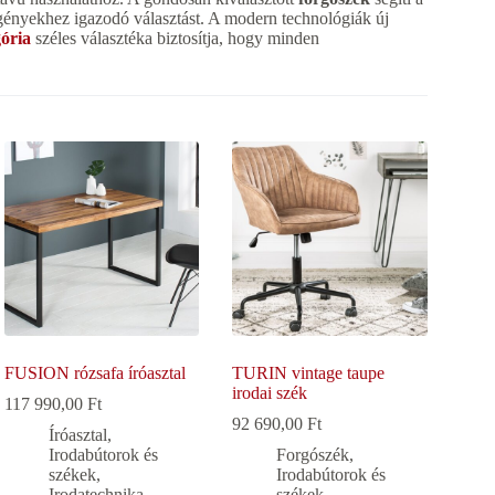
igényekhez igazodó választást. A modern technológiák új
ória
széles választéka biztosítja, hogy minden
FUSION rózsafa íróasztal
TURIN vintage taupe
irodai szék
117 990,00
Ft
92 690,00
Ft
Íróasztal
,
Irodabútorok és
Forgószék
,
székek
,
Irodabútorok és
Irodatechnika
székek
,