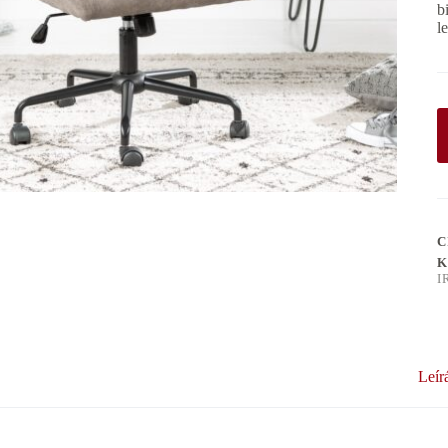
b
l
C
K
I
Leír