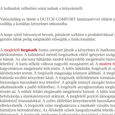
A hollandok vélhetően sokat tudnak a kényelemről.
Valószínűleg ez ihlette a DUTCH COMFORT fantázianévvel ellátott taup
szállítja a korlátlan kényelmet otthonodba.
A taupe színű bársonnyal bevont, párnázott székben a produktivitással 
gurulós lábak pedig méginkább elősegítik a funkcionalitást.
A
megfelelő
forgószék
fontos szerepet játszik a kényelmes és hatéko
üléskomfortot. A különböző méretű forgószékek eltérő igényeket szolg
a hátnak. Az alacsony háttámlás modell könnyedebb megjelenést biztos
lehetővé. A karfa nélküli változat nagyobb mozgásteret ad. A
modern f
hagyományos megjelenést kölcsönöz. A hálós háttámlás forgószék jó szel
üléshelyzetet teremt. A forgószék magassága könnyen állítható. A megfel
háttámla további kényelmet kínál. A forgószék ülőfelületének formázása 
biztonságos használatot tesz lehetővé. A görgők könnyű mozgást bizto
alkalmazkodik a padló felületéhez. A forgószék anyaghasználata meghat
érzetet ad. A műbőr felület elegánsabb megjelenést biztosít. A hálós kia
befolyásolja a munkakörnyezet arányait. A megfelelő pozíció támogatj
különböző íróasztalokkal. A széles ülőfelület kényelmesebb használato
elhelyezhetők. A forgószék színe meghatározza a munkatér vizuális ös
bármilyen berendezéshez. Az élénkebb színek hangsúlyosabbá tehetik a
élettartamát. A forgószék rendszeres karbantartása hozzájárul a hosszú