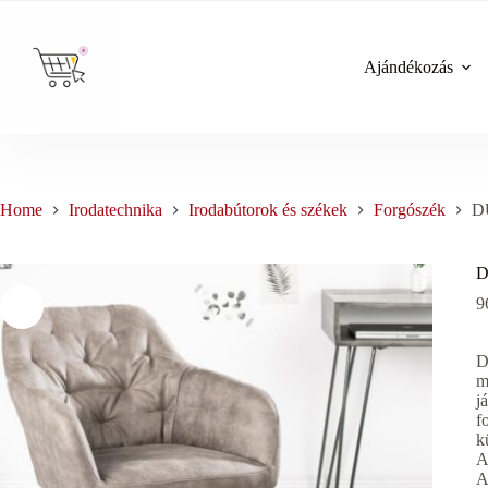
Skip
to
content
Ajándékozás
Home
Irodatechnika
Irodabútorok és székek
Forgószék
D
D
9
D
m
j
f
k
A
A