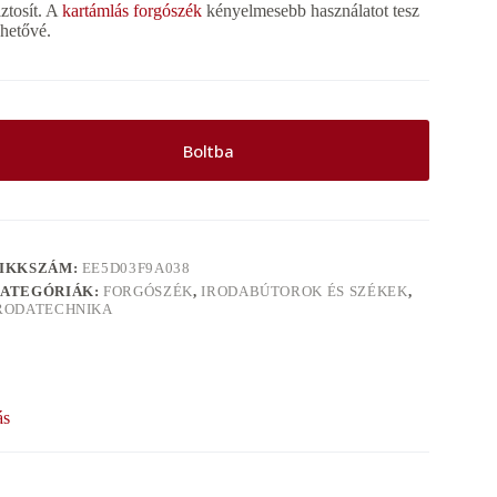
iztosít. A
kartámlás forgószék
kényelmesebb használatot tesz
ehetővé.
Boltba
IKKSZÁM:
EE5D03F9A038
ATEGÓRIÁK:
FORGÓSZÉK
,
IRODABÚTOROK ÉS SZÉKEK
,
RODATECHNIKA
ás