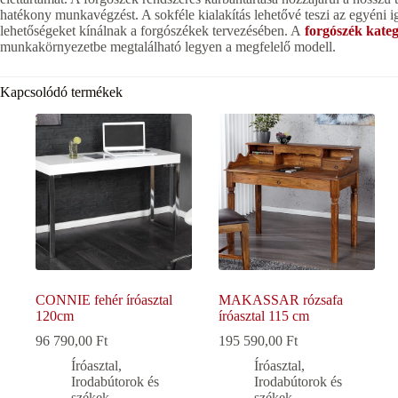
hatékony munkavégzést. A sokféle kialakítás lehetővé teszi az egyéni 
lehetőségeket kínálnak a forgószékek tervezésében. A
forgószék kateg
munkakörnyezetbe megtalálható legyen a megfelelő modell.
Kapcsolódó termékek
CONNIE fehér íróasztal
MAKASSAR rózsafa
120cm
íróasztal 115 cm
96 790,00
Ft
195 590,00
Ft
Íróasztal
,
Íróasztal
,
Irodabútorok és
Irodabútorok és
székek
,
székek
,