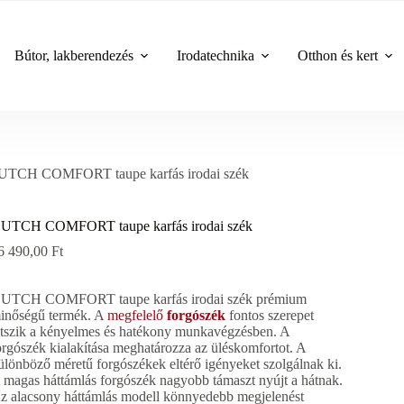
Bútor, lakberendezés
Irodatechnika
Otthon és kert
UTCH COMFORT taupe karfás irodai szék
UTCH COMFORT taupe karfás irodai szék
6 490,00
Ft
UTCH COMFORT taupe karfás irodai szék prémium
inőségű termék. A
megfelelő
forgószék
fontos szerepet
átszik a kényelmes és hatékony munkavégzésben. A
orgószék kialakítása meghatározza az üléskomfortot. A
ülönböző méretű forgószékek eltérő igényeket szolgálnak ki.
 magas háttámlás forgószék nagyobb támaszt nyújt a hátnak.
z alacsony háttámlás modell könnyedebb megjelenést