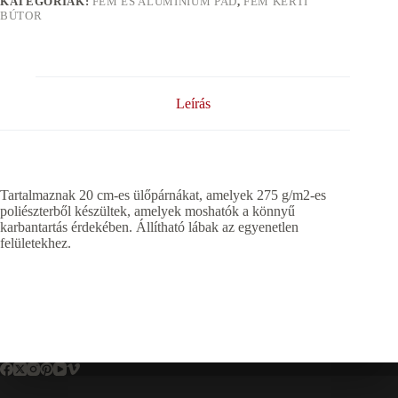
KATEGÓRIÁK:
FÉM ÉS ALUMÍNIUM PAD
,
FÉM KERTI
BÚTOR
Leírás
Tartalmaznak 20 cm-es ülőpárnákat, amelyek 275 g/m2-es
poliészterből készültek, amelyek moshatók a könnyű
karbantartás érdekében. Állítható lábak az egyenetlen
felületekhez.