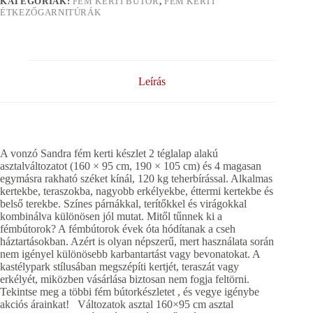
KATEGÓRIÁK:
FÉM KERTI BÚTOR
,
FÉM KERTI
ÉTKEZŐGARNITÚRÁK
Leírás
A vonzó Sandra fém kerti készlet 2 téglalap alakú
asztalváltozatot (160 × 95 cm, 190 × 105 cm) és 4 magasan
egymásra rakható széket kínál, 120 kg teherbírással. Alkalmas
kertekbe, teraszokba, nagyobb erkélyekbe, éttermi kertekbe és
belső terekbe. Színes párnákkal, terítőkkel és virágokkal
kombinálva különösen jól mutat. Mitől tűnnek ki a
fémbútorok? A fémbútorok évek óta hódítanak a cseh
háztartásokban. Azért is olyan népszerű, mert használata során
nem igényel különösebb karbantartást vagy bevonatokat. A
kastélypark stílusában megszépíti kertjét, teraszát vagy
erkélyét, miközben vásárlása biztosan nem fogja feltörni.
Tekintse meg a többi fém bútorkészletet , és vegye igénybe
akciós árainkat! Változatok asztal 160×95 cm asztal