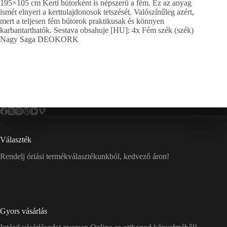
195×105 cm Kerti bútorként is népszerű a fém. Ez az anyag
ismét elnyeri a kerttulajdonosok tetszését. Valószínűleg azért,
mert a teljesen fém bútorok praktikusak és könnyen
karbantarthatók. Sestava obsahuje [HU]: 4x Fém szék (szék)
Nagy Saga DEOKORK
Választék
Rendelj óriási termékválasztékunkból, kedvező áron!
Gyors vásárlás