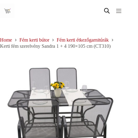
Skip
to
content
Home
Fém kerti bútor
Fém kerti étkezőgarnitúrák
Kerti fém szerelvény Sandra 1 + 4 190×105 cm (CT310)