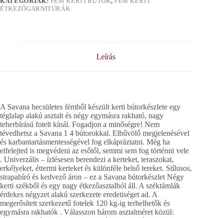
KATEGÓRIÁK:
FÉM KERTI BÚTOR
,
FÉM KERTI
ÉTKEZŐGARNITÚRÁK
Leírás
A Savana becsületes fémből készült kerti bútorkészlete egy
téglalap alakú asztalt és négy egymásra rakható, nagy
teherbírású fotelt kínál. Fogadjon a minőségre! Nem
tévedhetsz a Savana 1 4 bútorokkal. Elbűvölő megjelenésével
és karbantartásmentességével fog elkápráztatni. Még ha
elfelejted is megvédeni az esőtől, semmi sem fog történni vele
. Univerzális – ízlésesen berendezi a kerteket, teraszokat,
erkélyeket, éttermi kerteket és különféle belső tereket. Stílusos,
strapabíró és kedvező áron – ez a Savana bútorkészlet Négy
kerti székből és egy nagy étkezőasztalból áll. A széktámlák
érdekes négyzet alakú szerkezete eredetiséget ad. A
megerősített szerkezetű fotelek 120 kg-ig terhelhetők és
egymásra rakhatók . Válasszon három asztalméret közül: