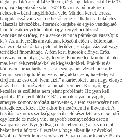
téglalap alakú asztal 145×90 cm, téglalap alakú asztal 160×95
cm, téglalap alakú asztal 190×105 cm. A bútorok nem
nehezek – bárki megbirkózik vele. Minden kertet, teraszt
hangulatossá varázsol, de belső térbe is alkalmas. Tökéletes
választás kávézókba, éttermek kertjébe és egyéb vendéglátó-
ipari létesítményekbe, ahol nagy kényelmet biztosít
vendégeinek (főleg, ha a székeket puha párnákkal egészítjük
ki ). Az univerzális árnyalatnak köszönhetően a bútorokat
színes dekorációkkal, például terítővel, virágos vázával vagy
terítékkel finomíthatja. A fém kerti bútorok előnyei Erős,
masszív, nem lötyög vagy lötyög. Könnyedén kombinálható
más kerti felszerelésekkel és kiegészítőkkel. Praktikus és
könnyen karbantartható – csak szappanos vízzel mossa le.
Semmi sem fog történni vele, még akkor sem, ha elfelejted
elrejteni az eső elől. Nem „ízli” a kártevőket , ami nagy előnye
a fával és a természetes rattannal szemben. Könnyű, így
kezelése és szállítása nem jelent problémát. Hogyan kell
ápolni a fém kerti ülőkét? Bár vannak olyan anyagok,
amelyek komoly törődést igényelnek, a fém szerencsére nem
tartozik ezek közé . De akkor is megérdemli a figyelmet. A
tisztításhoz nincs szükség speciális előkészületekre, elegendő
egy kendő és meleg víz , nagyobb szennyeződés esetén
szappanos víz. Nyugodtsága érdekében még a szezon előtt
bekenheti a bútorok illesztéseit, hogy elkerülje az évekkel
később előforduló reccsenéseket. Savana bútor kiegészítők és