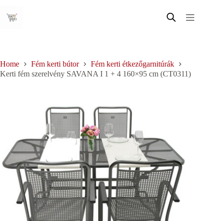
Skip
to
content
Home
Fém kerti bútor
Fém kerti étkezőgarnitúrák
Kerti fém szerelvény SAVANA I 1 + 4 160×95 cm (CT0311)