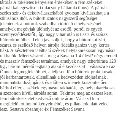
tárolás A tökéletes kényelem érdekében a fém székeket
párnákkal egészítse ki (alacsony háttámla típus). A párnák
széles szín- és dekorválasztékából gyorsan kiválaszthatja a
stílusához illőt. A bútorhuzatok nagyszerű segítséget
jelentenek a bútorok szabadban történő elhelyezésénél ,
amelyek megóvják ülőhelyét az esőtől, portól és egyéb
szennyeződésektől , így nagy vihar után is tiszta és száraz
bútorokon ülhet. Télen javasoljuk, hogy a bútorokat zárt,
száraz és szellőző helyen tárolja (ideális garázs vagy kertes
ház). A készletben található székek helytakarékosan egymásra
rakhatók. Miért vásárolja meg a Savana 1 4 ülést? négy eredeti
és masszív fémszéket tartalmaz, amelyek nagy teherbírása 120
kg , három méretű téglalap alakú étkezőasztal – válassza ki az
Önnek legmegfelelőbbet, a teljesen fém bútorok praktikusak,
jól karbantartottak, ellenállnak a kedvezőtlen időjárásnak ,
minimalista dizájnjának és időtlen színének köszönhetően
bárhol elfér, a székek egymásra rakhatók, így helytakarékosak
a szezonon kívüli tárolás során. Tekintse meg az összes kerti
fém bútorkészletet kedvező online áron. Válaszd ki a
megfelelőt otthonod kényelméből, és pillanatok alatt veled
lesz. Sestava obsahuje: 4x Fémszéket Savana