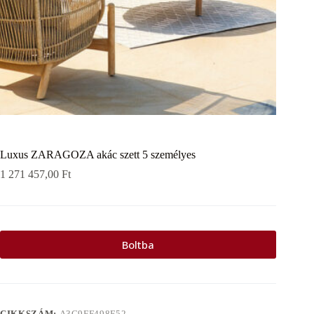
Luxus ZARAGOZA akác szett 5 személyes
1 271 457,00
Ft
Boltba
CIKKSZÁM:
A3C9FF498F52