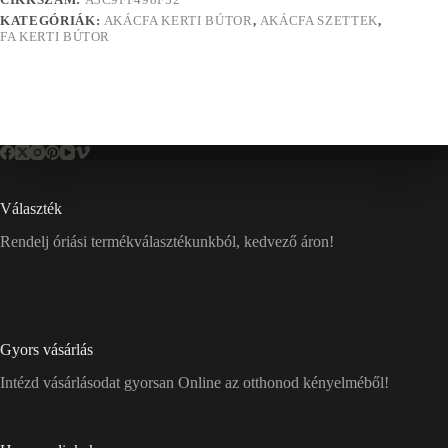
KATEGÓRIÁK:
AKÁCFA KERTI BÚTOR
,
AKÁCFA SZETTEK
,
FA KERTI BÚTOR
Választék
Rendelj óriási termékválasztékunkból, kedvező áron!
Gyors vásárlás
Intézd vásárlásodat gyorsan Online az otthonod kényelméből!