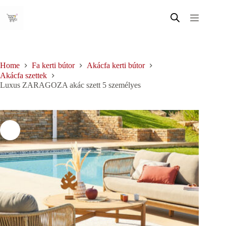
Skip
to
content
Home
Fa kerti bútor
Akácfa kerti bútor
Akácfa szettek
Luxus ZARAGOZA akác szett 5 személyes