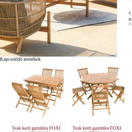
C
K
F
Kapcsolódó termékek
Teak kerti garnitúra FOXI
Teak kerti garnitúra FOXI