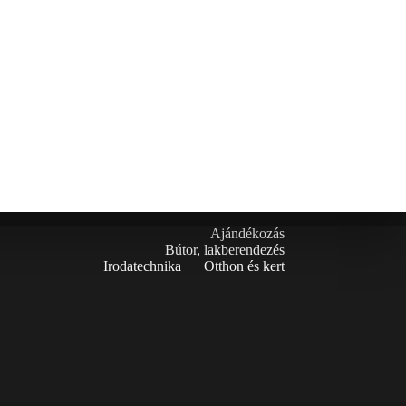
Ajándékozás
Bútor, lakberendezés
Irodatechnika
Otthon és kert