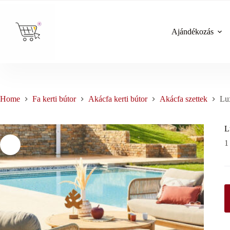
Skip
to
content
Ajándékozás
Home
Fa kerti bútor
Akácfa kerti bútor
Akácfa szettek
Lu
L
1