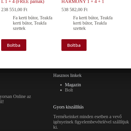
I. 1 + 4 (FREE párnák)
HARMONY 1 + 4 + 1
238 551,00
Ft
538 582,00
Ft
Fa kerti bútor
,
Teakfa
Fa kerti bútor
,
Teakfa
kerti bútor
,
Teakfa
kerti bútor
,
Teakfa
szettek
szettek
Boltba
Boltba
Hasznos linkek
Magazin
Bolt
gyorsan Online az
l!
Gyors kiszállítás
Termékeinket minden esetben a vevő
igényeinek figyelembevételével szállítjuk
ki.