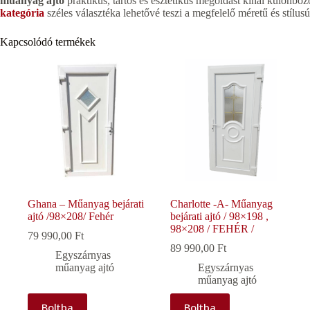
műanyag ajtó
praktikus, tartós és esztétikus megoldást kínál különbö
kategória
széles választéka lehetővé teszi a megfelelő méretű és stílus
Kapcsolódó termékek
Ghana – Műanyag bejárati
Charlotte -A- Műanyag
ajtó /98×208/ Fehér
bejárati ajtó / 98×198 ,
98×208 / FEHÉR /
79 990,00
Ft
89 990,00
Ft
Egyszárnyas
műanyag ajtó
Egyszárnyas
műanyag ajtó
Boltba
Boltba