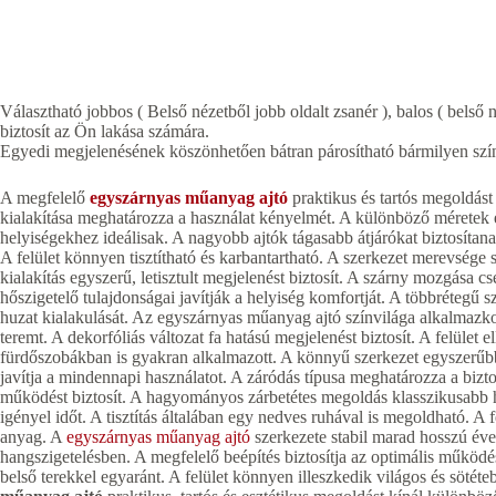
Választható jobbos ( Belső nézetből jobb oldalt zsanér ), balos ( belső n
biztosít az Ön lakása számára.
Egyedi megjelenésének köszönhetően bátran párosítható bármilyen szín
A megfelelő
egyszárnyas műanyag ajtó
praktikus és tartós megoldás
kialakítása meghatározza a használat kényelmét. A különböző méretek 
helyiségekhez ideálisak. A nagyobb ajtók tágasabb átjárókat biztosítan
A felület könnyen tisztítható és karbantartható. A szerkezet merevsége 
kialakítás egyszerű, letisztult megjelenést biztosít. A szárny mozgása 
hőszigetelő tulajdonságai javítják a helyiség komfortját. A többrétegű s
huzat kialakulását. Az egyszárnyas műanyag ajtó színvilága alkalmazkodi
teremt. A dekorfóliás változat fa hatású megjelenést biztosít. A felület
fürdőszobákban is gyakran alkalmazott. A könnyű szerkezet egyszerűbb
javítja a mindennapi használatot. A záródás típusa meghatározza a bizt
működést biztosít. A hagyományos zárbetétes megoldás klasszikusabb h
igényel időt. A tisztítás általában egy nedves ruhával is megoldható. A
anyag. A
egyszárnyas műanyag ajtó
szerkezete stabil marad hosszú évek
hangszigetelésben. A megfelelő beépítés biztosítja az optimális működ
belső terekkel egyaránt. A felület könnyen illeszkedik világos és sötét