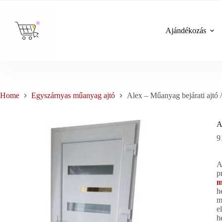
Skip
to
content
Ajándékozás
Home
Egyszárnyas műanyag ajtó
Alex – Műanyag bejárati ajtó 
A
9
A
p
m
h
m
e
h