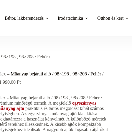
Bútor, lakberendezés
Irodatechnika
Otthon és kert
/ 98×198 , 98×208 / Fehér /
lex – Műanyag bejárati ajtó / 98×198 , 98×208 / Fehér /
1 990,00
Ft
lex - Műanyag bejárati ajtó / 98x198 , 98x208 / Fehér /
rémium minőségű termék. A megfelelő
egyszárnyas
űanyag ajtó
praktikus és tartós megoldást kínál számos
elyiségben. Az egyszárnyas műanyag ajtó kialakítása
eghatározza a használat kényelmét. A különböző méretek
ltérő terekhez illeszkednek. A kisebb ajtók kompaktabb
elyiségekhez ideálisak. A nagyobb ajtók tágasabb átjárókat