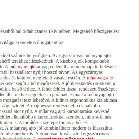
ézetből bal oldalt zsanér ) kivitelben. Megfelelő hőszigetelést
világgal rendelkező ingatlanhoz.
t kínál számos helyiségben. Az egyszárnyas műanyag ajtó
eltérő terekhez illeszkednek. A kisebb ajtók kompaktabb
ak. A
műanyag ajtó
anyaga ellenáll a mindennapi terhelésnek.
stabil használatot nyújt hosszú távon. Az egyszárnyas
csendes és könnyű megfelelő vasalat esetén. A
műanyag ajtó
zerkezet segíti a hő megőrzését. A jó illeszkedés csökkenti a
k a belső térhez. A fehér felület tiszta, rendezett összképet
 ellenáll a nedvességnek és a párának. Emiatt a műanyag ajtó
 mozgatást tesz lehetővé. A kilincs ergonomikus kialakítása
onsági szintet. A mágneszár rendezettebb és halkabb
asználatot nyújt. A műanyag ajtó karbantartása kevésbé
 felület ellenállóbb a karcolásokkal szemben, mint sok más
 után is. A tömítések szerepe fontos a hő- és
ést. A műanyag ajtó jól kombinálható modern és klasszikus
ebb falszínekhez is. A gondosan kiválasztott
egyszárnyas