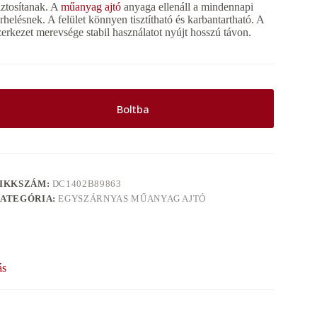
iztosítanak. A
műanyag ajtó
anyaga ellenáll a mindennapi
erhelésnek. A felület könnyen tisztítható és karbantartható. A
zerkezet merevsége stabil használatot nyújt hosszú távon.
Boltba
IKKSZÁM:
DC1402B89863
ATEGÓRIA:
EGYSZÁRNYAS MŰANYAG AJTÓ
ás