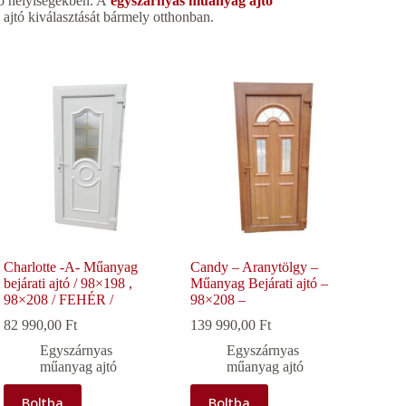
ző helyiségekben. A
egyszárnyas műanyag ajtó
ú ajtó kiválasztását bármely otthonban.
Charlotte -A- Műanyag
Candy – Aranytölgy –
bejárati ajtó / 98×198 ,
Műanyag Bejárati ajtó –
98×208 / FEHÉR /
98×208 –
82 990,00
Ft
139 990,00
Ft
Egyszárnyas
Egyszárnyas
műanyag ajtó
műanyag ajtó
Boltba
Boltba