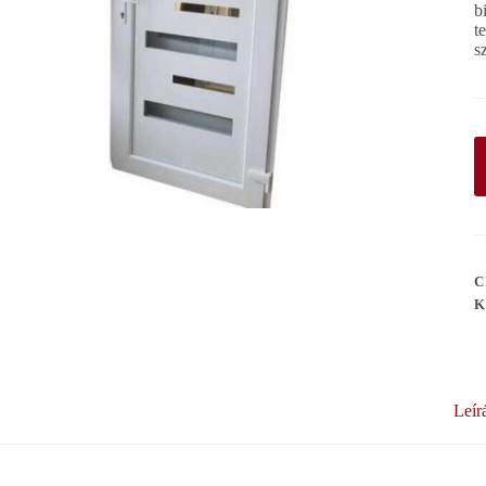
b
t
s
C
K
Leír