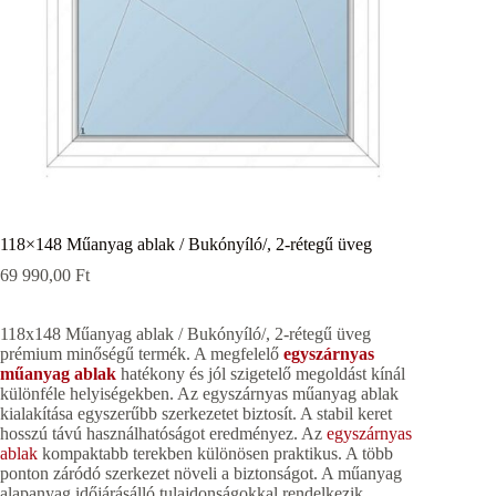
118×148 Műanyag ablak / Bukónyíló/, 2-rétegű üveg
69 990,00
Ft
118x148 Műanyag ablak / Bukónyíló/, 2-rétegű üveg
prémium minőségű termék. A megfelelő
egyszárnyas
műanyag ablak
hatékony és jól szigetelő megoldást kínál
különféle helyiségekben. Az egyszárnyas műanyag ablak
kialakítása egyszerűbb szerkezetet biztosít. A stabil keret
hosszú távú használhatóságot eredményez. Az
egyszárnyas
ablak
kompaktabb terekben különösen praktikus. A több
ponton záródó szerkezet növeli a biztonságot. A műanyag
alapanyag időjárásálló tulajdonságokkal rendelkezik.