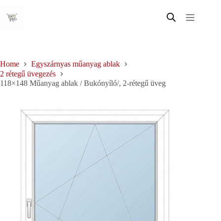
Skip
to
content
Home
Egyszárnyas műanyag ablak
2 rétegű üvegezés
118×148 Műanyag ablak / Bukónyíló/, 2-rétegű üveg