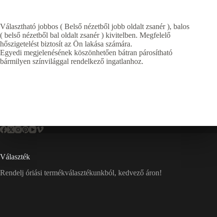
Választható jobbos ( Belső nézetből jobb oldalt zsanér ), balos
( belső nézetből bal oldalt zsanér ) kivitelben. Megfelelő
hőszigetelést biztosít az Ön lakása számára.
Egyedi megjelenésének köszönhetően bátran párosítható
bármilyen színvilággal rendelkező ingatlanhoz.
Választék
Rendelj óriási termékválasztékunkból, kedvező áron!