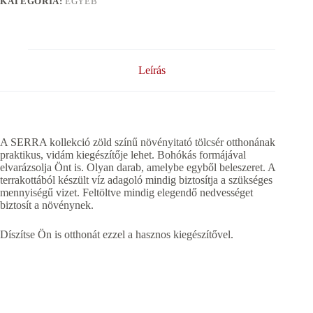
KATEGÓRIA:
EGYÉB
Leírás
A SERRA kollekció zöld színű növényitató tölcsér otthonának
praktikus, vidám kiegészítője lehet. Bohókás formájával
elvarázsolja Önt is. Olyan darab, amelybe egyből beleszeret. A
terrakottából készült víz adagoló mindig biztosítja a szükséges
mennyiségű vizet. Feltöltve mindig elegendő nedvességet
biztosít a növénynek.
Díszítse Ön is otthonát ezzel a hasznos kiegészítővel.