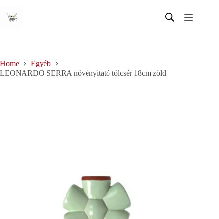
Skip
to
content
Home
Egyéb
LEONARDO SERRA növényitató tölcsér 18cm zöld