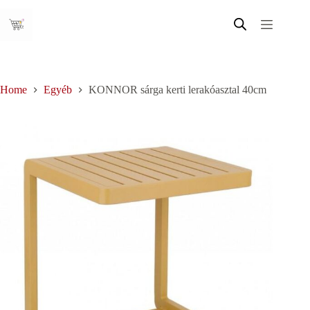
Skip
to
content
Home
Egyéb
KONNOR sárga kerti lerakóasztal 40cm