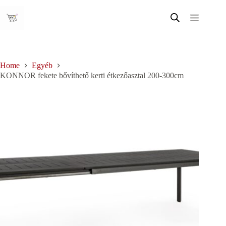
Skip
to
content
Home
Egyéb
KONNOR fekete bővíthető kerti étkezőasztal 200-300cm