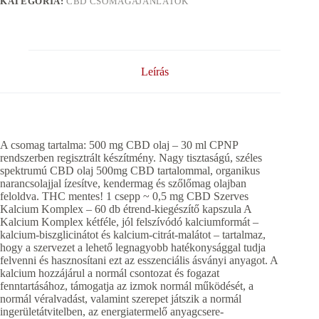
KATEGÓRIA:
CBD CSOMAGAJÁNLATOK
Leírás
A csomag tartalma: 500 mg CBD olaj – 30 ml CPNP
rendszerben regisztrált készítmény. Nagy tisztaságú, széles
spektrumú CBD olaj 500mg CBD tartalommal, organikus
narancsolajjal ízesítve, kendermag és szőlőmag olajban
feloldva. THC mentes! 1 csepp ~ 0,5 mg CBD Szerves
Kalcium Komplex – 60 db étrend-kiegészítő kapszula A
Kalcium Komplex kétféle, jól felszívódó kalciumformát –
kalcium-biszglicinátot és kalcium-citrát-malátot – tartalmaz,
hogy a szervezet a lehető legnagyobb hatékonysággal tudja
felvenni és hasznosítani ezt az esszenciális ásványi anyagot. A
kalcium hozzájárul a normál csontozat és fogazat
fenntartásához, támogatja az izmok normál működését, a
normál véralvadást, valamint szerepet játszik a normál
ingerületátvitelben, az energiatermelő anyagcsere-