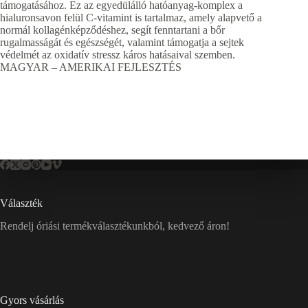
támogatásához. Ez az egyedülálló hatóanyag-komplex a
hialuronsavon felül C-vitamint is tartalmaz, amely alapvető a
normál kollagénképződéshez, segít fenntartani a bőr
rugalmasságát és egészségét, valamint támogatja a sejtek
védelmét az oxidatív stressz káros hatásaival szemben.
MAGYAR – AMERIKAI FEJLESZTÉS
Választék
Rendelj óriási termékválasztékunkból, kedvező áron!
Gyors vásárlás