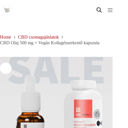
Skip
to
content
Home
CBD csomagajánlatok
CBD Olaj 500 mg + Vegán Kollagénserkentő kapszula