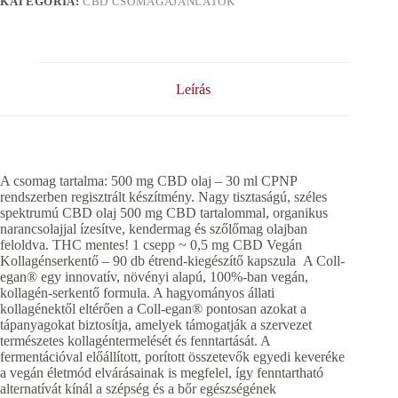
KATEGÓRIA:
CBD CSOMAGAJÁNLATOK
Leírás
A csomag tartalma: 500 mg CBD olaj – 30 ml CPNP
rendszerben regisztrált készítmény. Nagy tisztaságú, széles
spektrumú CBD olaj 500 mg CBD tartalommal, organikus
narancsolajjal ízesítve, kendermag és szőlőmag olajban
feloldva. THC mentes! 1 csepp ~ 0,5 mg CBD Vegán
Kollagénserkentő – 90 db étrend-kiegészítő kapszula A Coll-
egan® egy innovatív, növényi alapú, 100%-ban vegán,
kollagén-serkentő formula. A hagyományos állati
kollagénektől eltérően a Coll-egan® pontosan azokat a
tápanyagokat biztosítja, amelyek támogatják a szervezet
természetes kollagéntermelését és fenntartását. A
fermentációval előállított, porított összetevők egyedi keveréke
a vegán életmód elvárásainak is megfelel, így fenntartható
alternatívát kínál a szépség és a bőr egészségének