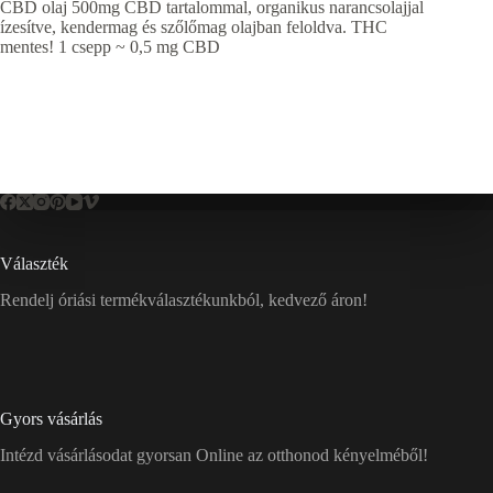
CBD olaj 500mg CBD tartalommal, organikus narancsolajjal
ízesítve, kendermag és szőlőmag olajban feloldva. THC
mentes! 1 csepp ~ 0,5 mg CBD
Választék
Rendelj óriási termékválasztékunkból, kedvező áron!
Gyors vásárlás
Intézd vásárlásodat gyorsan Online az otthonod kényelméből!