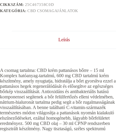
CIKKSZÁM:
25C467358C0D
KATEGÓRIA:
CBD CSOMAGAJÁNLATOK
Leírás
A csomag tartalma: CBD krém pattanásos bőrre – 15 ml
Komplex hatóanyag-tartalmú, 600 mg CBD tartalmú krém
készítmény, amely nyugtatja, hidratálja a bőrt gyorsítva ezzel a
pattanásos hegek regenerálódását és elősegítve az egészséges
bőrkép visszaállítását. Antioxidáns és antibakteriális hatású
komponensei segítenek a bőr felülfertőzés elleni védelmében,
nátrium-hialuronát tartalma pedig segít a bőr rugalmasságának
visszaállításában. A benne található C-vitamin-származék
természetes módon világosítja a pattanások nyomán kialakuló
elszíneződéseket, ezáltal homogénebb, lágyabb bőrfelületet
eredményez. 500 mg CBD olaj – 30 ml CPNP rendszerben
regisztrált készítmény. Nagy tisztaságú, széles spektrumú