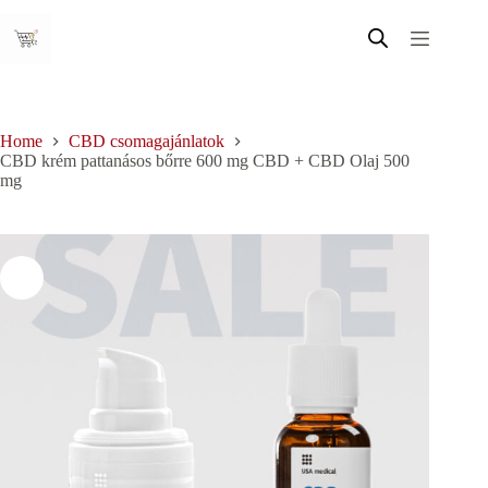
Skip
to
content
Home
CBD csomagajánlatok
CBD krém pattanásos bőrre 600 mg CBD + CBD Olaj 500
mg