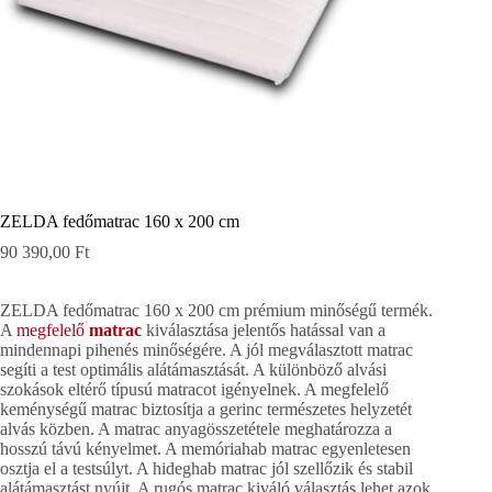
ZELDA fedőmatrac 160 x 200 cm
90 390,00
Ft
ZELDA fedőmatrac 160 x 200 cm prémium minőségű termék.
A
megfelelő
matrac
kiválasztása jelentős hatással van a
mindennapi pihenés minőségére. A jól megválasztott matrac
segíti a test optimális alátámasztását. A különböző alvási
szokások eltérő típusú matracot igényelnek. A megfelelő
keménységű matrac biztosítja a gerinc természetes helyzetét
alvás közben. A matrac anyagösszetétele meghatározza a
hosszú távú kényelmet. A memóriahab matrac egyenletesen
osztja el a testsúlyt. A hideghab matrac jól szellőzik és stabil
alátámasztást nyújt. A rugós matrac kiváló választás lehet azok