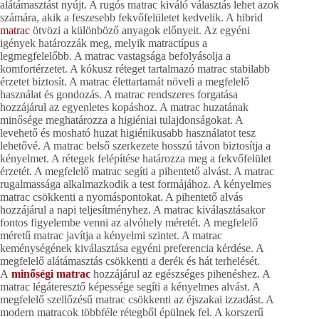
alátámasztást nyújt. A rugós matrac kiváló választás lehet azok
számára, akik a feszesebb fekvőfelületet kedvelik. A hibrid
matrac
ötvözi a különböző anyagok előnyeit. Az egyéni
igények határozzák meg, melyik matractípus a
legmegfelelőbb. A matrac vastagsága befolyásolja a
komfortérzetet. A kókusz réteget tartalmazó matrac stabilabb
érzetet biztosít. A matrac élettartamát növeli a megfelelő
használat és gondozás. A matrac rendszeres forgatása
hozzájárul az egyenletes kopáshoz. A matrac huzatának
minősége meghatározza a higiéniai tulajdonságokat. A
levehető és mosható huzat higiénikusabb használatot tesz
lehetővé. A matrac belső szerkezete hosszú távon biztosítja a
kényelmet. A rétegek felépítése határozza meg a fekvőfelület
érzetét. A megfelelő matrac segíti a pihentető alvást. A matrac
rugalmassága alkalmazkodik a test formájához. A kényelmes
matrac csökkenti a nyomáspontokat. A pihentető alvás
hozzájárul a napi teljesítményhez. A matrac kiválasztásakor
fontos figyelembe venni az alvóhely méretét. A megfelelő
méretű matrac javítja a kényelmi szintet. A matrac
keménységének kiválasztása egyéni preferencia kérdése. A
megfelelő alátámasztás csökkenti a derék és hát terhelését.
A
minőségi matrac
hozzájárul az egészséges pihenéshez. A
matrac légáteresztő képessége segíti a kényelmes alvást. A
megfelelő szellőzésű matrac csökkenti az éjszakai izzadást. A
modern matracok többféle rétegből épülnek fel. A korszerű