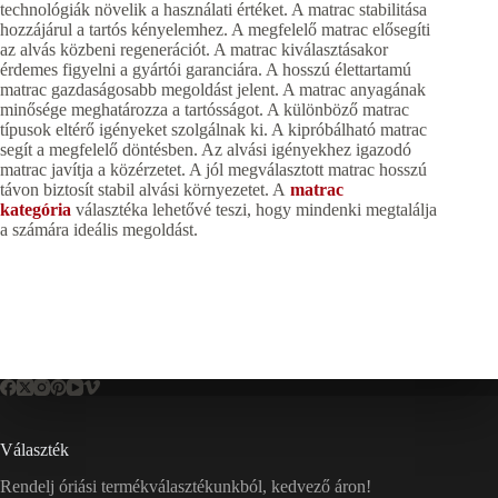
technológiák növelik a használati értéket. A matrac stabilitása
hozzájárul a tartós kényelemhez. A megfelelő matrac elősegíti
az alvás közbeni regenerációt. A matrac kiválasztásakor
érdemes figyelni a gyártói garanciára. A hosszú élettartamú
matrac gazdaságosabb megoldást jelent. A matrac anyagának
minősége meghatározza a tartósságot. A különböző matrac
típusok eltérő igényeket szolgálnak ki. A kipróbálható matrac
segít a megfelelő döntésben. Az alvási igényekhez igazodó
matrac javítja a közérzetet. A jól megválasztott matrac hosszú
távon biztosít stabil alvási környezetet. A
matrac
kategória
választéka lehetővé teszi, hogy mindenki megtalálja
a számára ideális megoldást.
Választék
Rendelj óriási termékválasztékunkból, kedvező áron!