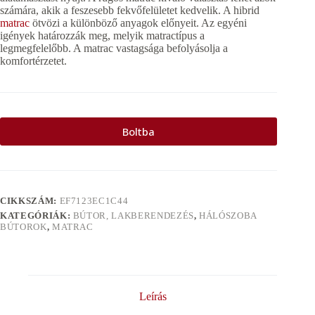
számára, akik a feszesebb fekvőfelületet kedvelik. A hibrid
matrac
ötvözi a különböző anyagok előnyeit. Az egyéni
igények határozzák meg, melyik matractípus a
legmegfelelőbb. A matrac vastagsága befolyásolja a
komfortérzetet.
Boltba
CIKKSZÁM:
EF7123EC1C44
KATEGÓRIÁK:
BÚTOR, LAKBERENDEZÉS
,
HÁLÓSZOBA
BÚTOROK
,
MATRAC
Leírás