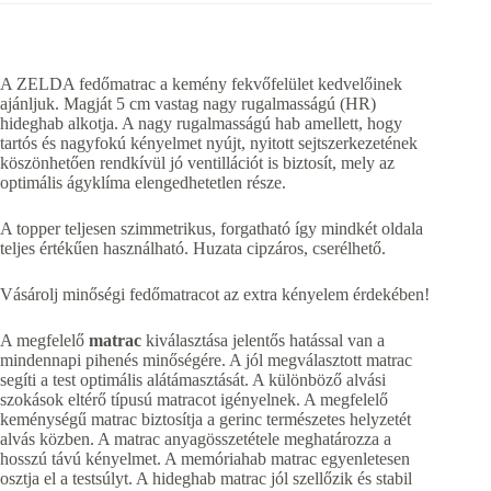
A ZELDA fedőmatrac a kemény fekvőfelület kedvelőinek
ajánljuk. Magját 5 cm vastag nagy rugalmasságú (HR)
hideghab alkotja. A nagy rugalmasságú hab amellett, hogy
tartós és nagyfokú kényelmet nyújt, nyitott sejtszerkezetének
köszönhetően rendkívül jó ventillációt is biztosít, mely az
optimális ágyklíma elengedhetetlen része.
A topper teljesen szimmetrikus, forgatható így mindkét oldala
teljes értékűen használható. Huzata cipzáros, cserélhető.
Vásárolj minőségi fedőmatracot az extra kényelem érdekében!
A megfelelő
matrac
kiválasztása jelentős hatással van a
mindennapi pihenés minőségére. A jól megválasztott matrac
segíti a test optimális alátámasztását. A különböző alvási
szokások eltérő típusú matracot igényelnek. A megfelelő
keménységű matrac biztosítja a gerinc természetes helyzetét
alvás közben. A matrac anyagösszetétele meghatározza a
hosszú távú kényelmet. A memóriahab matrac egyenletesen
osztja el a testsúlyt. A hideghab matrac jól szellőzik és stabil