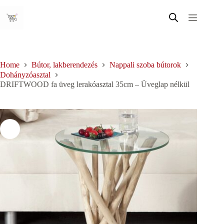
Skip
to
content
Home
Bútor, lakberendezés
Nappali szoba bútorok
Dohányzóasztal
DRIFTWOOD fa üveg lerakóasztal 35cm – Üveglap nélkül