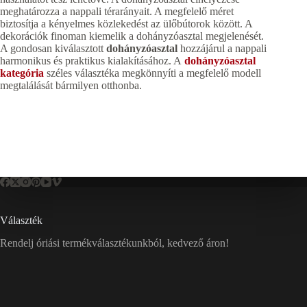
meghatározza a nappali térarányait. A megfelelő méret
biztosítja a kényelmes közlekedést az ülőbútorok között. A
dekorációk finoman kiemelik a dohányzóasztal megjelenését.
A gondosan kiválasztott
dohányzóasztal
hozzájárul a nappali
harmonikus és praktikus kialakításához. A
dohányzóasztal
kategória
széles választéka megkönnyíti a megfelelő modell
megtalálását bármilyen otthonba.
Választék
Rendelj óriási termékválasztékunkból, kedvező áron!