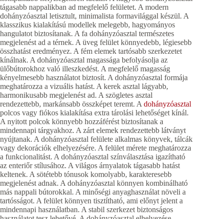
tágasabb nappalikban ad megfelelő felületet. A modern
dohányzóasztal letisztult, minimalista formavilággal készül. A
klasszikus kialakítású modellek melegebb, hagyományos
hangulatot biztosítanak. A fa dohányzóasztal természetes
megjelenést ad a térnek. A üveg felület könnyedebb, légiesebb
összhatást eredményez. A fém elemek tartósabb szerkezetet
kínálnak. A dohányzóasztal magassága befolyásolja az
ülőbútorokhoz való illeszkedést. A megfelelő magasság
kényelmesebb használatot biztosít. A dohányzóasztal formája
meghatározza a vizuális hatást. A kerek asztal lágyabb,
harmonikusabb megjelenést ad. A szögletes asztal
rendezettebb, markánsabb összképet teremt. A
dohányzóasztal
polcos vagy fiókos kialakítása extra tárolási lehetőséget kínál.
A nyitott polcok könnyebb hozzáférést biztosítanak a
mindennapi tárgyakhoz. A zárt elemek rendezettebb látványt
nyújtanak. A dohányzóasztal felülete alkalmas könyvek, tálcák
vagy dekorációk elhelyezésére. A felület mérete meghatározza
a funkcionalitást. A dohányzóasztal színválasztása igazítható
az enteriőr stílusához. A világos árnyalatok tágasabb hatást
keltenek. A sötétebb tónusok komolyabb, karakteresebb
megjelenést adnak. A dohányzóasztal könnyen kombinálható
más nappali bútorokkal. A minőségi anyaghasználat növeli a
tartósságot. A felület könnyen tisztítható, ami előnyt jelent a
mindennapi használatban. A stabil szerkezet biztonságos
használatot tesz lehetővé. A dohányzóasztal elhelyezése