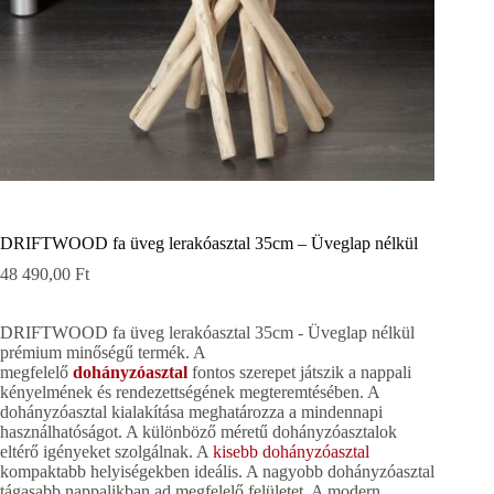
DRIFTWOOD fa üveg lerakóasztal 35cm – Üveglap nélkül
48 490,00
Ft
DRIFTWOOD fa üveg lerakóasztal 35cm - Üveglap nélkül
prémium minőségű termék. A
megfelelő
dohányzóasztal
fontos szerepet játszik a nappali
kényelmének és rendezettségének megteremtésében. A
dohányzóasztal kialakítása meghatározza a mindennapi
használhatóságot. A különböző méretű dohányzóasztalok
eltérő igényeket szolgálnak. A
kisebb dohányzóasztal
kompaktabb helyiségekben ideális. A nagyobb dohányzóasztal
tágasabb nappalikban ad megfelelő felületet. A modern