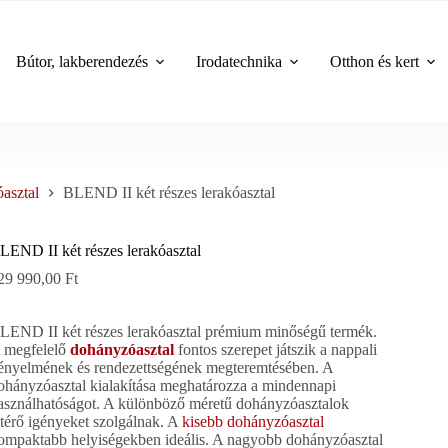
Bútor, lakberendezés
Irodatechnika
Otthon és kert
asztal
BLEND II két részes lerakóasztal
LEND II két részes lerakóasztal
29 990,00
Ft
LEND II két részes lerakóasztal prémium minőségű termék.
 megfelelő
dohányzóasztal
fontos szerepet játszik a nappali
ényelmének és rendezettségének megteremtésében. A
ohányzóasztal kialakítása meghatározza a mindennapi
asználhatóságot. A különböző méretű dohányzóasztalok
ltérő igényeket szolgálnak. A
kisebb dohányzóasztal
ompaktabb helyiségekben ideális. A nagyobb dohányzóasztal