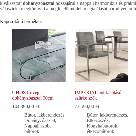
kiválasztott
dohányzóasztal
hozzájárul a nappali harmonikus és prakti
választéka megkönnyíti a megfelelő modell megtalálását bármilyen ott
Kapcsolódó termékek
GHOST üveg
IMPERIAL antik hatású
dohányzóasztal 90cm
szürke szék
144 390,00
Ft
73 590,00
Ft
Bútor, lakberendezés
,
Bútor, lakberendezés
,
Dohányzóasztal
,
Étkezõszék
,
Nappali szoba
Konyhabútorok,
bútorok
étkezõbútorok