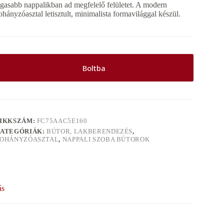
ágasabb nappalikban ad megfelelő felületet. A modern
ohányzóasztal letisztult, minimalista formavilággal készül.
Boltba
IKKSZÁM:
FC75AAC5E160
ATEGÓRIÁK:
BÚTOR, LAKBERENDEZÉS
,
OHÁNYZÓASZTAL
,
NAPPALI SZOBA BÚTOROK
ás