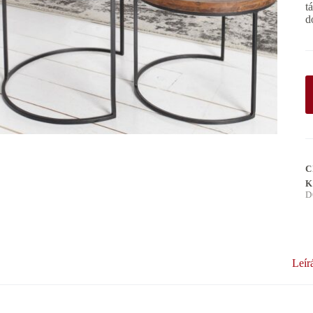
t
d
C
K
D
Leír