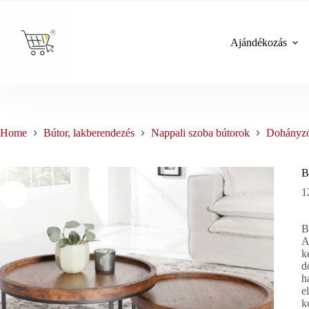
Skip
to
content
Ajándékozás
Home
Bútor, lakberendezés
Nappali szoba bútorok
Dohányzó
B
1
B
A
k
d
h
e
k