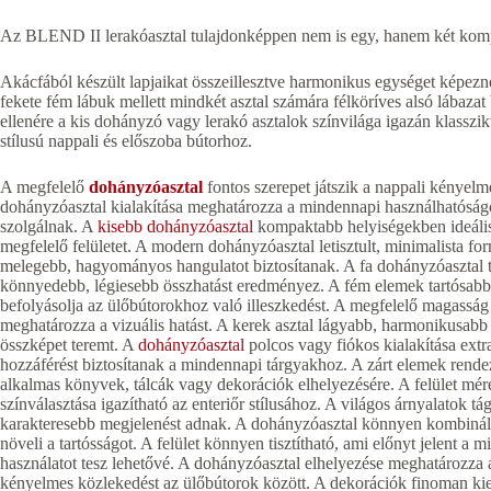
Az BLEND II lerakóasztal tulajdonképpen nem is egy, hanem két kompa
Akácfából készült lapjaikat összeillesztve harmonikus egységet képez
fekete fém lábuk mellett mindkét asztal számára félköríves alsó lábazat b
ellenére a kis dohányzó vagy lerakó asztalok színvilága igazán klasszi
stílusú nappali és előszoba bútorhoz.
A megfelelő
dohányzóasztal
fontos szerepet játszik a nappali kényel
dohányzóasztal kialakítása meghatározza a mindennapi használhatóság
szolgálnak. A
kisebb dohányzóasztal
kompaktabb helyiségekben ideáli
megfelelő felületet. A modern dohányzóasztal letisztult, minimalista fo
melegebb, hagyományos hangulatot biztosítanak. A fa dohányzóasztal te
könnyedebb, légiesebb összhatást eredményez. A fém elemek tartósabb
befolyásolja az ülőbútorokhoz való illeszkedést. A megfelelő magasság
meghatározza a vizuális hatást. A kerek asztal lágyabb, harmonikusabb
összképet teremt. A
dohányzóasztal
polcos vagy fiókos kialakítása extra
hozzáférést biztosítanak a mindennapi tárgyakhoz. A zárt elemek rendez
alkalmas könyvek, tálcák vagy dekorációk elhelyezésére. A felület mér
színválasztása igazítható az enteriőr stílusához. A világos árnyalatok 
karakteresebb megjelenést adnak. A dohányzóasztal könnyen kombinál
növeli a tartósságot. A felület könnyen tisztítható, ami előnyt jelent a
használatot tesz lehetővé. A dohányzóasztal elhelyezése meghatározza a 
kényelmes közlekedést az ülőbútorok között. A dekorációk finoman ki