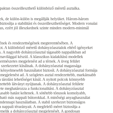
ktan összeilleszthető különböző méretű asztalka.
nek, de külön-külön is megállják helyüket. Három-három
iztosítja a stabilitást és összeilleszthetőséget. Modern vonalai
kus, ezért jól illeszkednek szinte minden modern-minimál
mének és rendezettségének megteremtésében. A
ot. A különböző méretű dohányzóasztalok eltérő igényeket
s. A nagyobb dohányzóasztal tágasabb nappalikban ad
rmavilággal készül. A klasszikus kialakítású modellek
rmészetes megjelenést ad a térnek. A üveg felület
 szerkezetet kínálnak. A dohányzóasztal magassága
 kényelmesebb használatot biztosít. A dohányzóasztal formája
 megjelenést ad. A szögletes asztal rendezettebb, markánsabb
 tárolási lehetőséget kínál. A nyitott polcok könnyebb
ettebb látványt nyújtanak. A dohányzóasztal felülete
ete meghatározza a funkcionalitást. A dohányzóasztal
tágasabb hatást keltenek. A sötétebb tónusok komolyabb,
ható más nappali bútorokkal. A minőségi anyaghasználat
 mindennapi használatban. A stabil szerkezet biztonságos
nappali térarányait. A megfelelő méret biztosítja a
emelik a dohányzóasztal megjelenését. A gondosan