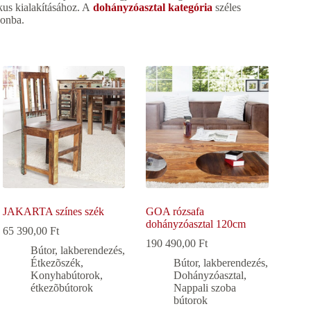
kus kialakításához. A
dohányzóasztal kategória
széles
honba.
JAKARTA színes szék
GOA rózsafa
dohányzóasztal 120cm
65 390,00
Ft
190 490,00
Ft
Bútor, lakberendezés
,
Étkezõszék
,
Bútor, lakberendezés
,
Konyhabútorok,
Dohányzóasztal
,
étkezõbútorok
Nappali szoba
bútorok