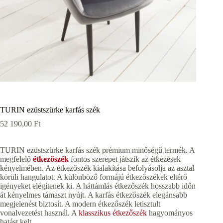
TURIN ezüstszürke karfás szék
52 190,00
Ft
TURIN ezüstszürke karfás szék prémium minőségű termék. A
megfelelő
étkezőszék
fontos szerepet játszik az étkezések
kényelmében. Az étkezőszék kialakítása befolyásolja az asztal
körüli hangulatot. A különböző formájú étkezőszékek eltérő
igényeket elégítenek ki. A háttámlás étkezőszék hosszabb időn
át kényelmes támaszt nyújt. A karfás étkezőszék elegánsabb
megjelenést biztosít. A modern étkezőszék letisztult
vonalvezetést használ. A
klasszikus étkezőszék
hagyományos
hatást kelt.