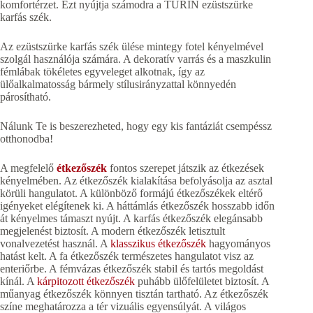
komfortérzet. Ezt nyújtja számodra a TURIN ezüstszürke
karfás szék.
Az ezüstszürke karfás szék ülése mintegy fotel kényelmével
szolgál használója számára. A dekoratív varrás és a maszkulin
fémlábak tökéletes egyveleget alkotnak, így az
ülőalkalmatosság bármely stílusirányzattal könnyedén
párosítható.
Nálunk Te is beszerezheted, hogy egy kis fantáziát csempéssz
otthonodba!
A megfelelő
étkezőszék
fontos szerepet játszik az étkezések
kényelmében. Az étkezőszék kialakítása befolyásolja az asztal
körüli hangulatot. A különböző formájú étkezőszékek eltérő
igényeket elégítenek ki. A háttámlás étkezőszék hosszabb időn
át kényelmes támaszt nyújt. A karfás étkezőszék elegánsabb
megjelenést biztosít. A modern étkezőszék letisztult
vonalvezetést használ. A
klasszikus étkezőszék
hagyományos
hatást kelt. A fa étkezőszék természetes hangulatot visz az
enteriőrbe. A fémvázas étkezőszék stabil és tartós megoldást
kínál. A
kárpitozott étkezőszék
puhább ülőfelületet biztosít. A
műanyag étkezőszék könnyen tisztán tartható. Az étkezőszék
színe meghatározza a tér vizuális egyensúlyát. A világos