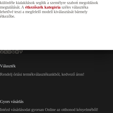
különféle kialakítások segítik a személyre szabott megoldások
megtalálását. A
étkezőszék kategória
széles választéka
lehetővé teszi a megfelelő modell kiválasztását bármely
étkezőbe.
Választék
Rendelj óriási termékválasztékunkból, kedvező áron!
Gyors vásárlás
Intézd vásárlásodat gyorsan Online az otthonod kényelméből!