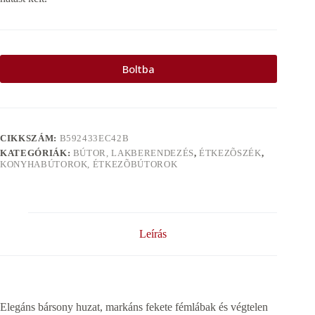
Boltba
CIKKSZÁM:
B592433EC42B
KATEGÓRIÁK:
BÚTOR, LAKBERENDEZÉS
,
ÉTKEZÕSZÉK
,
KONYHABÚTOROK, ÉTKEZÕBÚTOROK
Leírás
Elegáns bársony huzat, markáns fekete fémlábak és végtelen