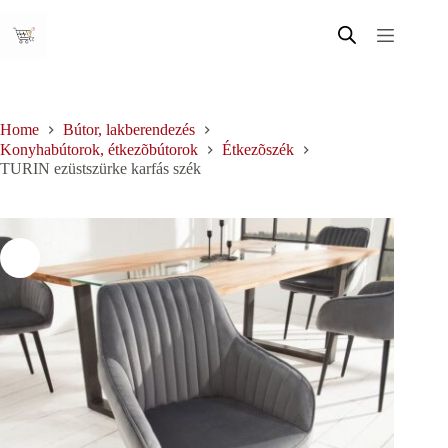
Skip
to
content
Home
Bútor, lakberendezés
Konyhabútorok, étkezõbútorok
Étkezõszék
TURIN ezüstszürke karfás szék