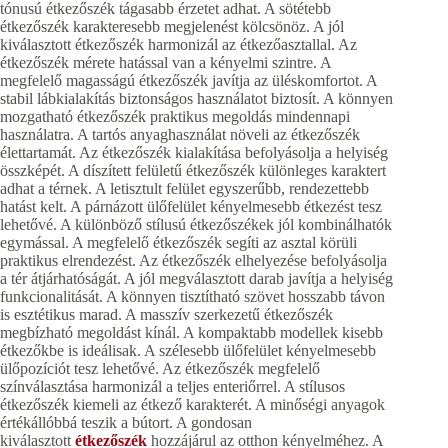
tónusú étkezőszék tágasabb érzetet adhat. A sötétebb
étkezőszék karakteresebb megjelenést kölcsönöz. A jól
kiválasztott étkezőszék harmonizál az étkezőasztallal. Az
étkezőszék mérete hatással van a kényelmi szintre. A
megfelelő magasságú étkezőszék javítja az üléskomfortot. A
stabil lábkialakítás biztonságos használatot biztosít. A könnyen
mozgatható étkezőszék praktikus megoldás mindennapi
használatra. A tartós anyaghasználat növeli az étkezőszék
élettartamát. Az étkezőszék kialakítása befolyásolja a helyiség
összképét. A díszített felületű étkezőszék különleges karaktert
adhat a térnek. A letisztult felület egyszerűbb, rendezettebb
hatást kelt. A párnázott ülőfelület kényelmesebb étkezést tesz
lehetővé. A különböző stílusú étkezőszékek jól kombinálhatók
egymással. A megfelelő étkezőszék segíti az asztal körüli
praktikus elrendezést. Az étkezőszék elhelyezése befolyásolja
a tér átjárhatóságát. A jól megválasztott darab javítja a helyiség
funkcionalitását. A könnyen tisztítható szövet hosszabb távon
is esztétikus marad. A masszív szerkezetű étkezőszék
megbízható megoldást kínál. A kompaktabb modellek kisebb
étkezőkbe is ideálisak. A szélesebb ülőfelület kényelmesebb
ülőpozíciót tesz lehetővé. Az étkezőszék megfelelő
színválasztása harmonizál a teljes enteriőrrel. A stílusos
étkezőszék kiemeli az étkező karakterét. A minőségi anyagok
értékállóbbá teszik a bútort. A gondosan
kiválasztott
étkezőszék
hozzájárul az otthon kényelméhez. A