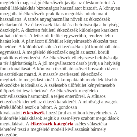
megfelelő magasságú étkezőszék javítja az üléskomfortot. A
stabil lábkialakítás biztonságos használatot biztosít. A könnyen
mozgatható étkezőszék praktikus megoldás mindennapi
használatra. A tartós anyaghasználat növeli az étkezőszék
élettartamát. Az étkezőszék kialakítása befolyásolja a helyiség
összképét. A díszített felületű étkezőszék különleges karaktert
adhat a térnek. A letisztult felület egyszerűbb, rendezettebb
hatást kelt. A párnázott ülőfelület kényelmesebb étkezést tesz
lehetővé. A különböző stílusú étkezőszékek jól kombinálhatók
egymással. A megfelelő étkezőszék segíti az asztal körüli
praktikus elrendezést. Az étkezőszék elhelyezése befolyásolja
a tér átjárhatóságát. A jól megválasztott darab javítja a helyiség
funkcionalitását. A könnyen tisztítható szövet hosszabb távon
is esztétikus marad. A masszív szerkezetű étkezőszék
megbízható megoldást kínál. A kompaktabb modellek kisebb
étkezőkbe is ideálisak. A szélesebb ülőfelület kényelmesebb
ülőpozíciót tesz lehetővé. Az étkezőszék megfelelő
színválasztása harmonizál a teljes enteriőrrel. A stílusos
étkezőszék kiemeli az étkező karakterét. A minőségi anyagok
értékállóbbá teszik a bútort. A gondosan
kiválasztott
étkezőszék
hozzájárul az otthon kényelméhez. A
különféle kialakítások segítik a személyre szabott megoldások
megtalálását. A
étkezőszék kategória
széles választéka
lehetővé teszi a megfelelő modell kiválasztását bármely
étkezőbe.