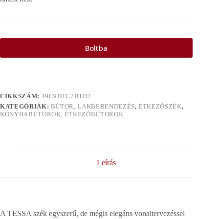
Boltba
CIKKSZÁM:
49C9D1C7B1D2
KATEGÓRIÁK:
BÚTOR, LAKBERENDEZÉS
,
ÉTKEZÕSZÉK
,
KONYHABÚTOROK, ÉTKEZÕBÚTOROK
Leírás
A TESSA szék egyszerű, de mégis elegáns vonaltervezéssel