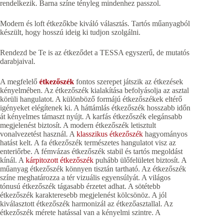
rendelkezik. Barna színe tényleg mindenhez passzol.
Modern és loft étkezőkbe kiváló választás. Tartós műanyagból
készült, hogy hosszú ideig ki tudjon szolgálni.
Rendezd be Te is az étkeződet a TESSA egyszerű, de mutatós
darabjaival.
A megfelelő
étkezőszék
fontos szerepet játszik az étkezések
kényelmében. Az étkezőszék kialakítása befolyásolja az asztal
körüli hangulatot. A különböző formájú étkezőszékek eltérő
igényeket elégítenek ki. A háttámlás étkezőszék hosszabb időn
át kényelmes támaszt nyújt. A karfás étkezőszék elegánsabb
megjelenést biztosít. A modern étkezőszék letisztult
vonalvezetést használ. A
klasszikus étkezőszék
hagyományos
hatást kelt. A fa étkezőszék természetes hangulatot visz az
enteriőrbe. A fémvázas étkezőszék stabil és tartós megoldást
kínál. A
kárpitozott étkezőszék
puhább ülőfelületet biztosít. A
műanyag étkezőszék könnyen tisztán tartható. Az étkezőszék
színe meghatározza a tér vizuális egyensúlyát. A világos
tónusú étkezőszék tágasabb érzetet adhat. A sötétebb
étkezőszék karakteresebb megjelenést kölcsönöz. A jól
kiválasztott étkezőszék harmonizál az étkezőasztallal. Az
étkezőszék mérete hatással van a kényelmi szintre. A