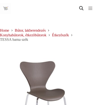
Skip
to
content
Home
Bútor, lakberendezés
Konyhabútorok, étkezõbútorok
Étkezõszék
TESSA barna szék