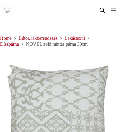
Skip
to
content
Home
Bútor, lakberendezés
Lakástextil
Díszpárna
NOVEL zöld mintás párna 30cm