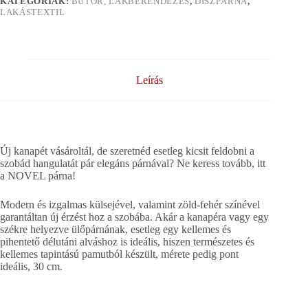
KATEGÓRIÁK:
BÚTOR, LAKBERENDEZÉS
,
DÍSZPÁRNA
,
LAKÁSTEXTIL
Leírás
Új kanapét vásároltál, de szeretnéd esetleg kicsit feldobni a
szobád hangulatát pár elegáns párnával? Ne keress tovább, itt
a NOVEL párna!
Modern és izgalmas külsejével, valamint zöld-fehér színével
garantáltan új érzést hoz a szobába. Akár a kanapéra vagy egy
székre helyezve ülőpárnának, esetleg egy kellemes és
pihentető délutáni alváshoz is ideális, hiszen természetes és
kellemes tapintású pamutból készült, mérete pedig pont
ideális, 30 cm.