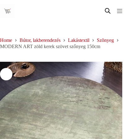
Skip
to
content
Home
Bútor, lakberendezés
Lakástextil
Szõnyeg
MODERN ART zöld kerek szövet szőnyeg 150cm