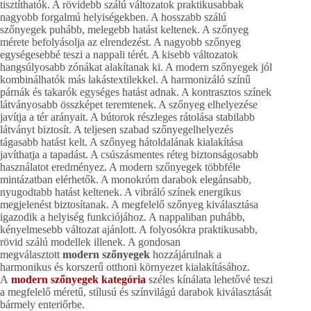
tisztíthatók. A rövidebb szálú változatok praktikusabbak
nagyobb forgalmú helyiségekben. A hosszabb szálú
szőnyegek puhább, melegebb hatást keltenek. A szőnyeg
mérete befolyásolja az elrendezést. A nagyobb szőnyeg
egységesebbé teszi a nappali térét. A kisebb változatok
hangsúlyosabb zónákat alakítanak ki. A modern szőnyegek jól
kombinálhatók más lakástextilekkel. A harmonizáló színű
párnák és takarók egységes hatást adnak. A kontrasztos színek
látványosabb összképet teremtenek. A szőnyeg elhelyezése
javítja a tér arányait. A bútorok részleges rátolása stabilabb
látványt biztosít. A teljesen szabad szőnyegelhelyezés
tágasabb hatást kelt. A szőnyeg hátoldalának kialakítása
javíthatja a tapadást. A csúszásmentes réteg biztonságosabb
használatot eredményez. A modern szőnyegek többféle
mintázatban elérhetők. A monokróm darabok elegánsabb,
nyugodtabb hatást keltenek. A vibráló színek energikus
megjelenést biztosítanak. A megfelelő szőnyeg kiválasztása
igazodik a helyiség funkciójához. A nappaliban puhább,
kényelmesebb változat ajánlott. A folyosókra praktikusabb,
rövid szálú modellek illenek. A gondosan
megválasztott
modern szőnyegek
hozzájárulnak a
harmonikus és korszerű otthoni környezet kialakításához.
A
modern szőnyegek kategória
széles kínálata lehetővé teszi
a megfelelő méretű, stílusú és színvilágú darabok kiválasztását
bármely enteriőrbe.