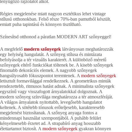
lenyűgöző rajzolatot alkot.
Régies megjelenése miatt nagyon esztétikus lehet vintage
stílusú otthonokban. Felső része 70%-ban pamutból készült,
emiatt puha tapintású és könnyen tisztítható.
Színesítsd otthonod a páratlan MODERN ART szőnyeggel!
A megfelelő
modern szőnyegek
látványosan meghatározzák
egy helyiség hangulatát. A szőnyeg stílusa és mintázata
befolyásolja a tér vizuális karakterét. A különböző méretű
szőnyegek eltérő funkciókat töltenek be. A kisebb szőnyegek
finomabb dekorációs elemek. A nagyobb szőnyegek
hangsúlyosabb fókuszpontot teremtenek. A
modern szőnyegek
letisztult formavilággal rendelkeznek. A geometrikus minták
rendezettebb, ritmusos hatást adnak. A minimalista szőnyegek
egyszínű vagy visszafogott árnyalatokkal dolgoznak. A
modern szőnyeg színvilága meghatározza a tér atmoszféráját.
A világos árnyalatok nyitottabb, levegősebb hangulatot
keltenek. A sötétebb tónusok erőteljesebb, karakteresebb
megjelenést biztosítanak. A szőnyeg anyaga fontos a
mindennapi használat szempontjából. A puhább felület
kényelmesebb érzetet ad. A strapabíró anyag hosszabb
élettartamot biztosít. A
modern szőnyegek
gyakran könnyen