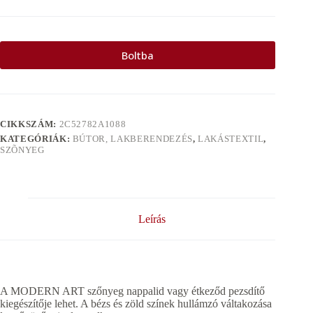
Boltba
CIKKSZÁM:
2C52782A1088
KATEGÓRIÁK:
BÚTOR, LAKBERENDEZÉS
,
LAKÁSTEXTIL
,
SZÕNYEG
Leírás
A MODERN ART szőnyeg nappalid vagy étkeződ pezsdítő
kiegészítője lehet. A bézs és zöld színek hullámzó váltakozása