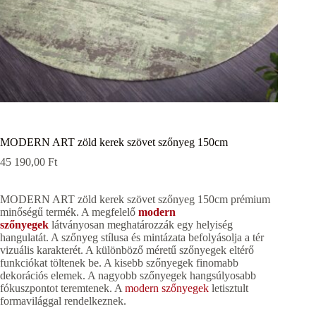
MODERN ART zöld kerek szövet szőnyeg 150cm
45 190,00
Ft
MODERN ART zöld kerek szövet szőnyeg 150cm prémium
minőségű termék. A megfelelő
modern
szőnyegek
látványosan meghatározzák egy helyiség
hangulatát. A szőnyeg stílusa és mintázata befolyásolja a tér
vizuális karakterét. A különböző méretű szőnyegek eltérő
funkciókat töltenek be. A kisebb szőnyegek finomabb
dekorációs elemek. A nagyobb szőnyegek hangsúlyosabb
fókuszpontot teremtenek. A
modern szőnyegek
letisztult
formavilággal rendelkeznek.