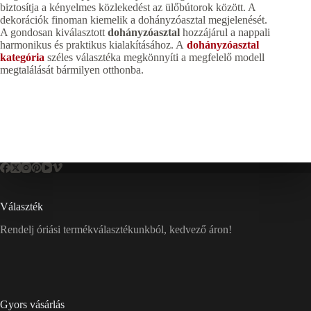
biztosítja a kényelmes közlekedést az ülőbútorok között. A
dekorációk finoman kiemelik a dohányzóasztal megjelenését.
A gondosan kiválasztott
dohányzóasztal
hozzájárul a nappali
harmonikus és praktikus kialakításához. A
dohányzóasztal
kategória
széles választéka megkönnyíti a megfelelő modell
megtalálását bármilyen otthonba.
Választék
Rendelj óriási termékválasztékunkból, kedvező áron!
Gyors vásárlás