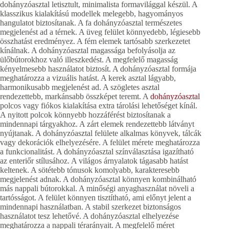
dohányzóasztal letisztult, minimalista formavilággal készül. A
klasszikus kialakítású modellek melegebb, hagyományos
hangulatot biztosítanak. A fa dohányzóasztal természetes
megjelenést ad a térnek. A üveg felület könnyedebb, légiesebb
összhatást eredményez. A fém elemek tartósabb szerkezetet
kínálnak. A dohányzóasztal magassága befolyásolja az
ülőbútorokhoz való illeszkedést. A megfelelő magasság
kényelmesebb használatot biztosít. A dohányzóasztal formája
meghatározza a vizuális hatást. A kerek asztal lágyabb,
harmonikusabb megjelenést ad. A szögletes asztal
rendezettebb, markánsabb összképet teremt. A
dohányzóasztal
polcos vagy fiókos kialakítása extra tárolási lehetőséget kínál.
A nyitott polcok könnyebb hozzáférést biztosítanak a
mindennapi tárgyakhoz. A zárt elemek rendezettebb látványt
nyújtanak. A dohányzóasztal felülete alkalmas könyvek, tálcák
vagy dekorációk elhelyezésére. A felület mérete meghatározza
a funkcionalitást. A dohányzóasztal színválasztása igazítható
az enteriőr stílusához. A világos árnyalatok tágasabb hatást
keltenek. A sötétebb tónusok komolyabb, karakteresebb
megjelenést adnak. A dohányzóasztal könnyen kombinálható
más nappali bútorokkal. A minőségi anyaghasználat növeli a
tartósságot. A felület könnyen tisztítható, ami előnyt jelent a
mindennapi használatban. A stabil szerkezet biztonságos
használatot tesz lehetővé. A dohányzóasztal elhelyezése
meghatározza a nappali térarányait. A megfelelő méret