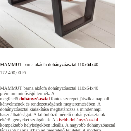
MAMMUT barna akácfa dohányzóasztal 110x64x40
172 490,00
Ft
MAMMUT barna akácfa dohányzóasztal 110x64x40
prémium minőségű termék. A
megfelelő
dohányzóasztal
fontos szerepet játszik a nappali
kényelmének és rendezettségének megteremtésében. A
dohányzóasztal kialakítása meghatározza a mindennapi
használhatóságot. A különböző méretű dohányzóasztalok
eltérő igényeket szolgálnak. A
kisebb dohányzóasztal
kompaktabb helyiségekben ideális. A nagyobb dohányzóasztal
tágasabb nappalikban ad megfelelő felületet. A modern