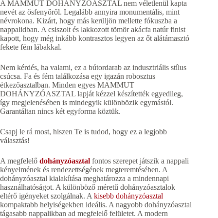
A MAMMUT DOHÁNYZÓASZTAL nem véletlenül kapta
nevét az ősfenyőről. Legalább annyira monumentális, mint
névrokona. Kizárt, hogy más kerüljön mellette fókuszba a
nappalidban. A csiszolt és lakkozott tömör akácfa natúr finist
kapott, hogy még inkább kontrasztos legyen az őt alátámasztó
fekete fém lábakkal.
Nem kérdés, ha valami, ez a bútordarab az indusztriális stílus
csúcsa. Fa és fém találkozása egy igazán robosztus
étkezőasztalban. Minden egyes MAMMUT
DOHÁNYZÓASZTAL lapját kézzel készítették egyedileg,
így megjelenésében is mindegyik különbözik egymástól.
Garantáltan nincs két egyforma köztük.
Csapj le rá most, hiszen Te is tudod, hogy ez a legjobb
választás!
A megfelelő
dohányzóasztal
fontos szerepet játszik a nappali
kényelmének és rendezettségének megteremtésében. A
dohányzóasztal kialakítása meghatározza a mindennapi
használhatóságot. A különböző méretű dohányzóasztalok
eltérő igényeket szolgálnak. A
kisebb dohányzóasztal
kompaktabb helyiségekben ideális. A nagyobb dohányzóasztal
tágasabb nappalikban ad megfelelő felületet. A modern