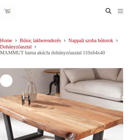
Skip
to
content
Home
Bútor, lakberendezés
Nappali szoba bútorok
Dohányzóasztal
MAMMUT barna akácfa dohányzóasztal 110x64x40