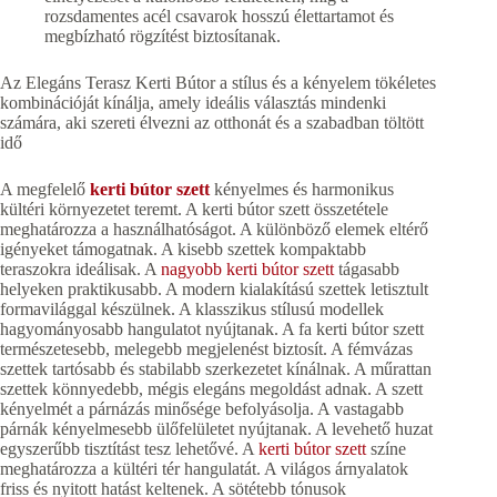
rozsdamentes acél csavarok hosszú élettartamot és
megbízható rögzítést biztosítanak.
Az Elegáns Terasz Kerti Bútor a stílus és a kényelem tökéletes
kombinációját kínálja, amely ideális választás mindenki
számára, aki szereti élvezni az otthonát és a szabadban töltött
idő
A megfelelő
kerti bútor szett
kényelmes és harmonikus
kültéri környezetet teremt. A kerti bútor szett összetétele
meghatározza a használhatóságot. A különböző elemek eltérő
igényeket támogatnak. A kisebb szettek kompaktabb
teraszokra ideálisak. A
nagyobb kerti bútor szett
tágasabb
helyeken praktikusabb. A modern kialakítású szettek letisztult
formavilággal készülnek. A klasszikus stílusú modellek
hagyományosabb hangulatot nyújtanak. A fa kerti bútor szett
természetesebb, melegebb megjelenést biztosít. A fémvázas
szettek tartósabb és stabilabb szerkezetet kínálnak. A műrattan
szettek könnyedebb, mégis elegáns megoldást adnak. A szett
kényelmét a párnázás minősége befolyásolja. A vastagabb
párnák kényelmesebb ülőfelületet nyújtanak. A levehető huzat
egyszerűbb tisztítást tesz lehetővé. A
kerti bútor szett
színe
meghatározza a kültéri tér hangulatát. A világos árnyalatok
friss és nyitott hatást keltenek. A sötétebb tónusok