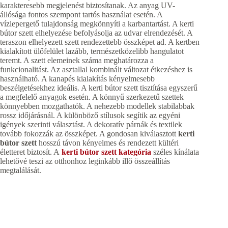
karakteresebb megjelenést biztosítanak. Az anyag UV-
állósága fontos szempont tartós használat esetén. A
vízlepergető tulajdonság megkönnyíti a karbantartást. A kerti
bútor szett elhelyezése befolyásolja az udvar elrendezését. A
teraszon elhelyezett szett rendezettebb összképet ad. A kertben
kialakított ülőfelület lazább, természetközelibb hangulatot
teremt. A szett elemeinek száma meghatározza a
funkcionalitást. Az asztallal kombinált változat étkezéshez is
használható. A kanapés kialakítás kényelmesebb
beszélgetésekhez ideális. A kerti bútor szett tisztítása egyszerű
a megfelelő anyagok esetén. A könnyű szerkezetű szettek
könnyebben mozgathatók. A nehezebb modellek stabilabbak
rossz időjárásnál. A különböző stílusok segítik az egyéni
igények szerinti választást. A dekoratív párnák és textilek
tovább fokozzák az összképet. A gondosan kiválasztott
kerti
bútor szett
hosszú távon kényelmes és rendezett kültéri
életteret biztosít. A
kerti bútor szett kategória
széles kínálata
lehetővé teszi az otthonhoz leginkább illő összeállítás
megtalálását.