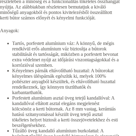
részletében a minőség és a funkcionalitás tökéletes összhangját
nyújtja. Az alábbiakban részletesen bemutatjuk a kiváló
minőségű anyagokból és pontos kivitelezésből összeállított
kerti bútor számos előnyét és kényelmi funkcióját.
Anyagok:
Tartós, porfestett alumínium váz: A könnyű, de mégis
rendkívül erős alumínium váz biztosítja a bútorok
stabilitását és tartósságát, miközben a porfestett bevonat
extra védelmet nyújt az időjárási viszontagságokkal és a
korrózióval szemben.
Kényelmes párnák eltávolítható huzattal: A bútorokat
kényelmes üléspárnák egészítik ki, melyek 100%
poliészter anyagból készültek, és eltávolítható huzattal
rendelkeznek, így könnyen tisztíthatók és
karbantarthatók.
Porfestett alumínium asztal üveg tetejű kandallóval: A
kandallóval ellátott asztal elegáns megjelenést
kölcsönöz a kerti bútornak. Az 8 mm vastag, kerámiás
hatású szitanyomással készült üveg tetejű asztal
tökéletes helyet biztosít a kerti összejövetelekhez és esti
beszélgetésekhez.
Tűzálló üveg kandalló alumínium burkolattal: A