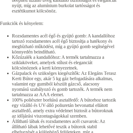
beépített tűzálló üveg kandalló biztonságot és eleganciát
nyújt, míg az alumínium burkolat tartósságot és
esztétikumot kölcsönöz.
Funkciók és kényelem:
Rozsdamentes acél égő és gyújtó gomb: A kandallóhoz
tartozó rozsdamentes acél égő biztosítja a hatékony és
megbízható működést, míg a gyújtó gomb segítségével
könnyedén beindítható.
Kőzúzalék a kandallóhoz: A termék tartalmazza a
sziklaköveket, amelyek stílust és eleganciát
kölcsönöznek a kerti környezetnek.
Gázpalack és szükséges kiegészítők: Az Elegáns Terasz
Kerti Bútor egy, akár 5 kg gáz befogadására alkalmas,
valamint egy gumiból készült gázcső, alacsony
nyomású szabályozó és gomb tartozék. A termék nem
tartalmazza az AAA elemet.
100% poliészter borítású asztalfedő: A bútorhoz tartozik
egy vízálló és UV-álló poliuretán bevonattal ellátott
asztalfedő, amely extra védelmet biztosít a bútoroknak
az időjárási viszontagságokkal szemben.
Állítható lábak és rozsdamentes acél csavarok: Az
állítható lábak lehetővé teszik a bútorok stabil
elhelyezését a különböző felületeken, míg a