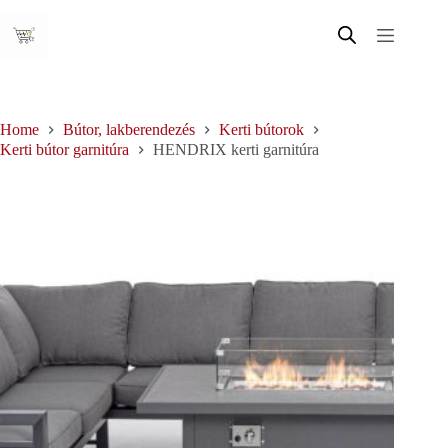
Skip
to
content
Home
Bútor, lakberendezés
Kerti bútorok
Kerti bútor garnitúra
HENDRIX kerti garnitúra