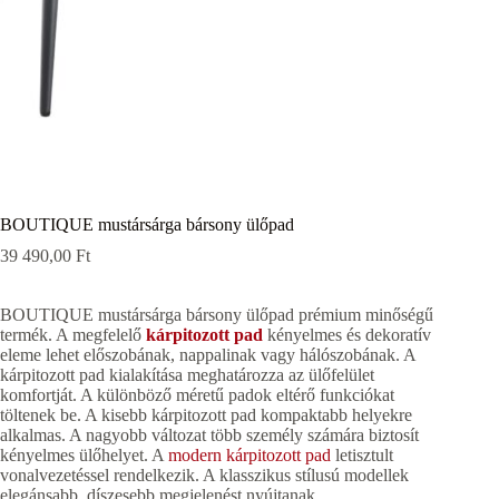
BOUTIQUE mustársárga bársony ülőpad
39 490,00
Ft
BOUTIQUE mustársárga bársony ülőpad prémium minőségű
termék. A megfelelő
kárpitozott pad
kényelmes és dekoratív
eleme lehet előszobának, nappalinak vagy hálószobának. A
kárpitozott pad kialakítása meghatározza az ülőfelület
komfortját. A különböző méretű padok eltérő funkciókat
töltenek be. A kisebb kárpitozott pad kompaktabb helyekre
alkalmas. A nagyobb változat több személy számára biztosít
kényelmes ülőhelyet. A
modern kárpitozott pad
letisztult
vonalvezetéssel rendelkezik. A klasszikus stílusú modellek
elegánsabb, díszesebb megjelenést nyújtanak.