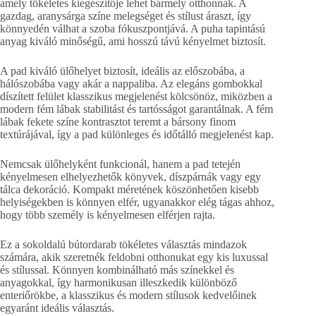
amely tökéletes kiegészítője lehet bármely otthonnak. A
gazdag, aranysárga színe melegséget és stílust áraszt, így
könnyedén válhat a szoba fókuszpontjává. A puha tapintású
anyag kiváló minőségű, ami hosszú távú kényelmet biztosít.
A pad kiváló ülőhelyet biztosít, ideális az előszobába, a
hálószobába vagy akár a nappaliba. Az elegáns gombokkal
díszített felület klasszikus megjelenést kölcsönöz, miközben a
modern fém lábak stabilitást és tartósságot garantálnak. A fém
lábak fekete színe kontrasztot teremt a bársony finom
textúrájával, így a pad különleges és időtálló megjelenést kap.
Nemcsak ülőhelyként funkcionál, hanem a pad tetején
kényelmesen elhelyezhetők könyvek, díszpárnák vagy egy
tálca dekoráció. Kompakt méretének köszönhetően kisebb
helyiségekben is könnyen elfér, ugyanakkor elég tágas ahhoz,
hogy több személy is kényelmesen elférjen rajta.
Ez a sokoldalú bútordarab tökéletes választás mindazok
számára, akik szeretnék feldobni otthonukat egy kis luxussal
és stílussal. Könnyen kombinálható más színekkel és
anyagokkal, így harmonikusan illeszkedik különböző
enteriőrökbe, a klasszikus és modern stílusok kedvelőinek
egyaránt ideális választás.