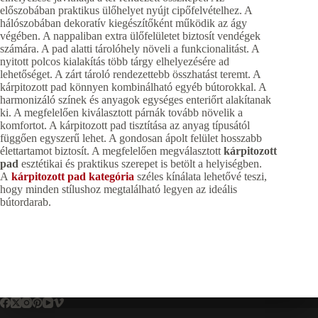
előszobában praktikus ülőhelyet nyújt cipőfelvételhez. A
hálószobában dekoratív kiegészítőként működik az ágy
végében. A nappaliban extra ülőfelületet biztosít vendégek
számára. A pad alatti tárolóhely növeli a funkcionalitást. A
nyitott polcos kialakítás több tárgy elhelyezésére ad
lehetőséget. A zárt tároló rendezettebb összhatást teremt. A
kárpitozott pad könnyen kombinálható egyéb bútorokkal. A
harmonizáló színek és anyagok egységes enteriőrt alakítanak
ki. A megfelelően kiválasztott párnák tovább növelik a
komfortot. A kárpitozott pad tisztítása az anyag típusától
függően egyszerű lehet. A gondosan ápolt felület hosszabb
élettartamot biztosít. A megfelelően megválasztott
kárpitozott
pad
esztétikai és praktikus szerepet is betölt a helyiségben.
A
kárpitozott pad kategória
széles kínálata lehetővé teszi,
hogy minden stílushoz megtalálható legyen az ideális
bútordarab.