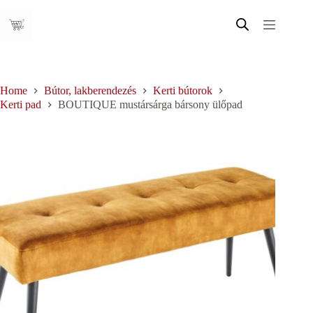
Skip
to
content
Home
Bútor, lakberendezés
Kerti bútorok
Kerti pad
BOUTIQUE mustársárga bársony ülőpad