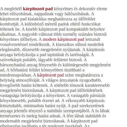
A megfelelő
kárpitozott pad
kényelmes és dekoratív eleme
lehet előszobának, nappalinak vagy hálószobának. A
kárpitozott pad kialakítása meghatározza az ülőfelület
komfortját. A különböző méretű padok eltérő funkciókat
töltenek be. A kisebb kárpitozott pad kompaktabb helyekre
alkalmas. A nagyobb változat több személy számára biztosít
kényelmes ülőhelyet. A
modern kárpitozott pad
letisztult
vonalvezetéssel rendelkezik. A klasszikus stílusú modellek
elegánsabb, díszesebb megjelenést nyújtanak. A kárpitozás
anyaga befolyásolja a pad tapintását és tartósságát. A
szövetkárpit puhább, lágyabb felületet biztosít. A
bársonyhatású anyag fényesebb és különlegesebb megjelenést
ad. A bőrhatású felület könnyebben tisztítható a
mindennapokban. A
kárpitozott pad
színe meghatározza a
helyiség atmoszféráját. A világos árnyalatok nyugodtabb,
levegősebb hatást keltenek. A sötétebb tónusok karakteresebb
megjelenést biztosítanak. A kárpitozott pad ülőfelületének
vastagsága befolyásolja a kényelmet. A vastagabb párnázás
kényelmesebb, puhább érzetet ad. A vékonyabb kárpitozás
letisztultabb, minimalista hatást nyújt. A pad szerkezetének
anyaga jelentős tényező a stabilitás szempontjából. A fa lábak
természetes és meleg hatást adnak. A fém lábak stabilabb és
modernabb megjelenést biztosítanak. A kárpitozott pad
elhelyezése javíthatja a tér rendezett összképét. Az