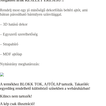
Megadott árak KÉSZLET EREJÉIG !!
Rendelj most egy
jó minőségű dekorfóliás beltéri ajtót, ami
bátran párosítható bármilyen színvilággal.
– 3D hatású dekor
– Egyszerű szerelhetőség
– Strapabíró
– MDF ajtólap
Nyitásirány meghatározás:
A termékhez BLOKK TOK, AJTÓLAP tartozik. Takaróléc
egyedileg rendelhető különböző színekben a webáruházban!
Kilincs nem tartozék!
A kép csak illusztráció!