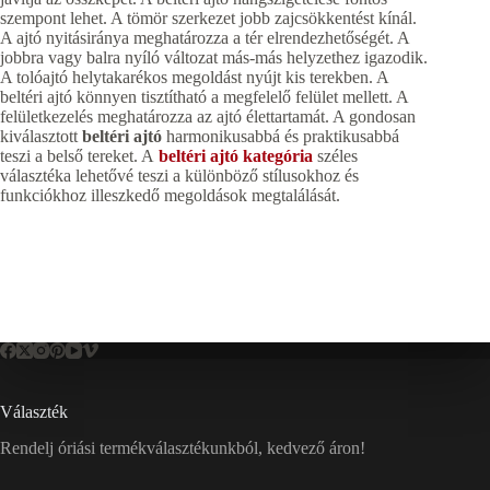
szempont lehet. A tömör szerkezet jobb zajcsökkentést kínál.
A ajtó nyitásiránya meghatározza a tér elrendezhetőségét. A
jobbra vagy balra nyíló változat más-más helyzethez igazodik.
A tolóajtó helytakarékos megoldást nyújt kis terekben. A
beltéri ajtó könnyen tisztítható a megfelelő felület mellett. A
felületkezelés meghatározza az ajtó élettartamát. A gondosan
kiválasztott
beltéri ajtó
harmonikusabbá és praktikusabbá
teszi a belső tereket. A
beltéri ajtó kategória
széles
választéka lehetővé teszi a különböző stílusokhoz és
funkciókhoz illeszkedő megoldások megtalálását.
Választék
Rendelj óriási termékválasztékunkból, kedvező áron!