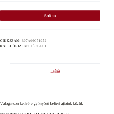
Boltba
CIKKSZÁM:
B07A06C51952
KATEGÓRIA:
BELTÉRI AJTÓ
Leírás
Válogasson kedvére gyönyörű beltéri ajtóink közül.