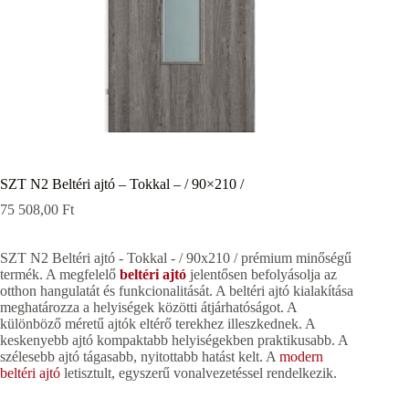
SZT N2 Beltéri ajtó – Tokkal – / 90×210 /
75 508,00
Ft
SZT N2 Beltéri ajtó - Tokkal - / 90x210 / prémium minőségű
termék. A megfelelő
beltéri ajtó
jelentősen befolyásolja az
otthon hangulatát és funkcionalitását. A beltéri ajtó kialakítása
meghatározza a helyiségek közötti átjárhatóságot. A
különböző méretű ajtók eltérő terekhez illeszkednek. A
keskenyebb ajtó kompaktabb helyiségekben praktikusabb. A
szélesebb ajtó tágasabb, nyitottabb hatást kelt. A
modern
beltéri ajtó
letisztult, egyszerű vonalvezetéssel rendelkezik.