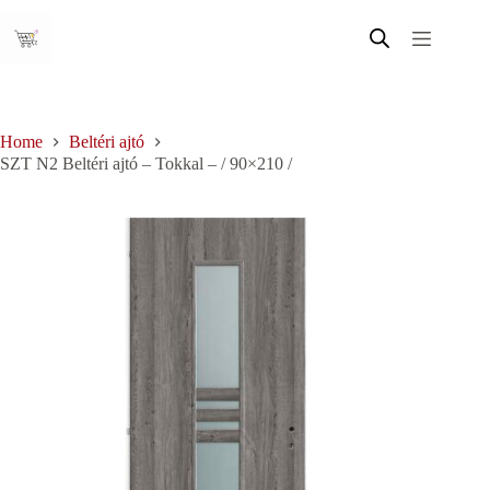
Skip
to
content
Home
Beltéri ajtó
SZT N2 Beltéri ajtó – Tokkal – / 90×210 /