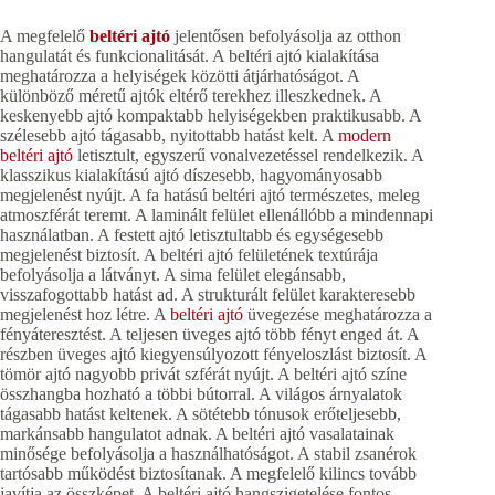
A megfelelő
beltéri ajtó
jelentősen befolyásolja az otthon
hangulatát és funkcionalitását. A beltéri ajtó kialakítása
meghatározza a helyiségek közötti átjárhatóságot. A
különböző méretű ajtók eltérő terekhez illeszkednek. A
keskenyebb ajtó kompaktabb helyiségekben praktikusabb. A
szélesebb ajtó tágasabb, nyitottabb hatást kelt. A
modern
beltéri ajtó
letisztult, egyszerű vonalvezetéssel rendelkezik. A
klasszikus kialakítású ajtó díszesebb, hagyományosabb
megjelenést nyújt. A fa hatású beltéri ajtó természetes, meleg
atmoszférát teremt. A laminált felület ellenállóbb a mindennapi
használatban. A festett ajtó letisztultabb és egységesebb
megjelenést biztosít. A beltéri ajtó felületének textúrája
befolyásolja a látványt. A sima felület elegánsabb,
visszafogottabb hatást ad. A strukturált felület karakteresebb
megjelenést hoz létre. A
beltéri ajtó
üvegezése meghatározza a
fényáteresztést. A teljesen üveges ajtó több fényt enged át. A
részben üveges ajtó kiegyensúlyozott fényeloszlást biztosít. A
tömör ajtó nagyobb privát szférát nyújt. A beltéri ajtó színe
összhangba hozható a többi bútorral. A világos árnyalatok
tágasabb hatást keltenek. A sötétebb tónusok erőteljesebb,
markánsabb hangulatot adnak. A beltéri ajtó vasalatainak
minősége befolyásolja a használhatóságot. A stabil zsanérok
tartósabb működést biztosítanak. A megfelelő kilincs tovább
javítja az összképet. A beltéri ajtó hangszigetelése fontos