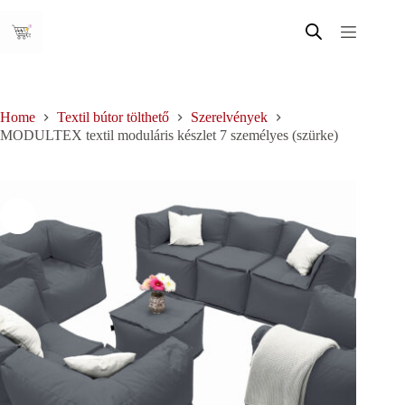
Skip
to
content
Home
Textil bútor tölthető
Szerelvények
MODULTEX textil moduláris készlet 7 személyes (szürke)