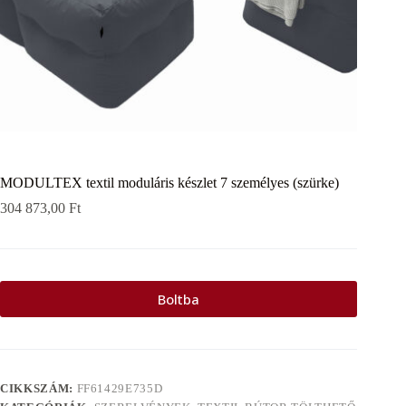
MODULTEX textil moduláris készlet 7 személyes (szürke)
304 873,00
Ft
Boltba
CIKKSZÁM:
FF61429E735D