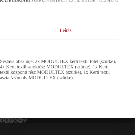
KATEGÓRIÁK:
SZERELVÉNYEK
,
TEXTIL BÚTOR TÖLTHETŐ
Leírás
Sestava obsahuje: 2x MODULTEX kerti textil fotel (szürke),
4x Kerti textil sarokrész MODULTEX (szürke), 1x Kerti
textil központi rész MODULTEX (szürke), 1x Kerti textil
asztal/zsámoly MODULTEX (szürke)