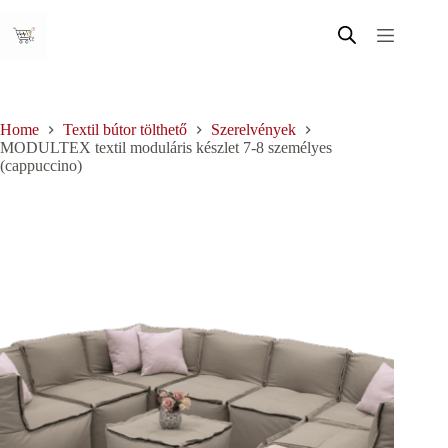
Skip
to
content
Home
Textil bútor tölthető
Szerelvények
MODULTEX textil moduláris készlet 7-8 személyes
(cappuccino)