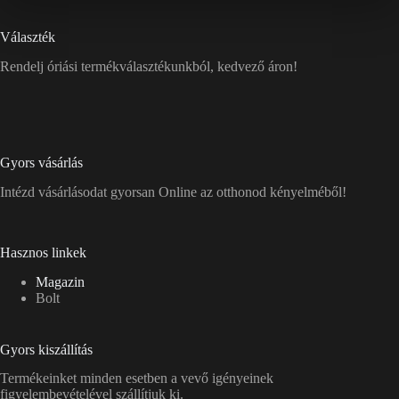
Választék
Rendelj óriási termékválasztékunkból, kedvező áron!
Gyors vásárlás
Intézd vásárlásodat gyorsan Online az otthonod kényelméből!
Hasznos linkek
Magazin
Bolt
Gyors kiszállítás
Termékeinket minden esetben a vevő igényeinek
figyelembevételével szállítjuk ki.