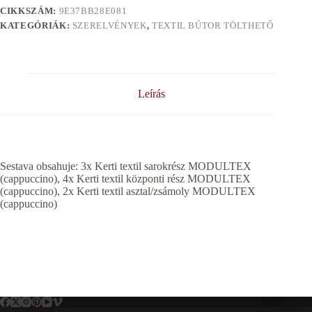
CIKKSZÁM:
9E37BB28E081
KATEGÓRIÁK:
SZERELVÉNYEK
,
TEXTIL BÚTOR TÖLTHETŐ
Leírás
Sestava obsahuje: 3x Kerti textil sarokrész MODULTEX
(cappuccino), 4x Kerti textil központi rész MODULTEX
(cappuccino), 2x Kerti textil asztal/zsámoly MODULTEX
(cappuccino)