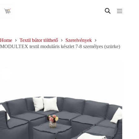
Skip
to
content
Home
Textil bútor tölthető
Szerelvények
MODULTEX textil moduláris készlet 7-8 személyes (szürke)