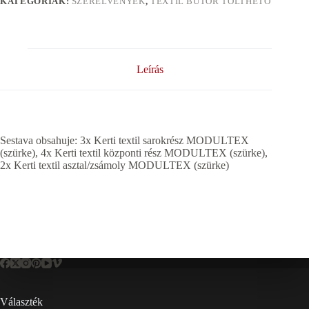
KATEGÓRIÁK:
SZERELVÉNYEK
,
TEXTIL BÚTOR TÖLTHETŐ
Leírás
Sestava obsahuje: 3x Kerti textil sarokrész MODULTEX
(szürke), 4x Kerti textil központi rész MODULTEX (szürke),
2x Kerti textil asztal/zsámoly MODULTEX (szürke)
Választék