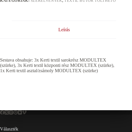
KATEGÓRIÁK:
SZERELVÉNYEK
,
TEXTIL BÚTOR TÖLTHETŐ
Leírás
Sestava obsahuje: 3x Kerti textil sarokrész MODULTEX
(szürke), 3x Kerti textil központi rész MODULTEX (szürke),
1x Kerti textil asztal/zsámoly MODULTEX (szürke)
Választék