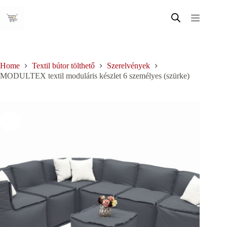
Skip
to
content
Home
Textil bútor tölthető
Szerelvények
MODULTEX textil moduláris készlet 6 személyes (szürke)