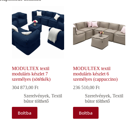
MODULTEX textil
MODULTEX textil
moduláris készlet 7
moduláris készlet 6
személyes (sötétkék)
személyes (cappuccino)
304 873,00
Ft
236 510,00
Ft
Szerelvények
,
Textil
Szerelvények
,
Textil
bútor tölthető
bútor tölthető
Boltba
Boltba