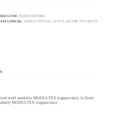
IKKSZÁM:
9ED641BB9DBB
ATEGÓRIÁK:
SZERELVÉNYEK
,
TEXTIL BÚTOR TÖLTHETŐ
ás
 Kerti textil sarokrész MODULTEX (cappuccino), 1x Kerti
al/zsámoly MODULTEX (cappuccino)