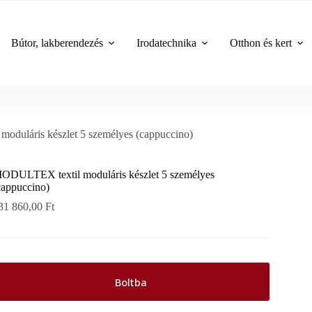
Bútor, lakberendezés
Irodatechnika
Otthon és kert
duláris készlet 5 személyes (cappuccino)
ODULTEX textil moduláris készlet 5 személyes
cappuccino)
31 860,00
Ft
Boltba