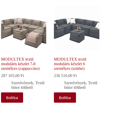
MODULTEX textil
MODULTEX textil
moduláris készlet 7-8
moduláris készlet 6
személyes (cappuccino)
személyes (szürke)
287 165,00
Ft
236 510,00
Ft
Szerelvények
,
Textil
Szerelvények
,
Textil
bútor tölthető
bútor tölthető
Boltba
Boltba