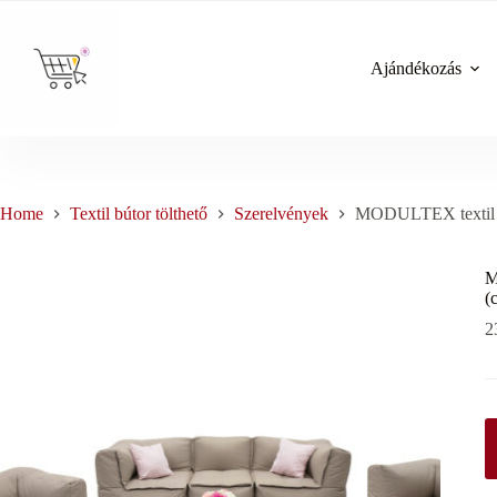
Skip
to
content
Ajándékozás
Home
Textil bútor tölthető
Szerelvények
MODULTEX textil mo
M
(
2